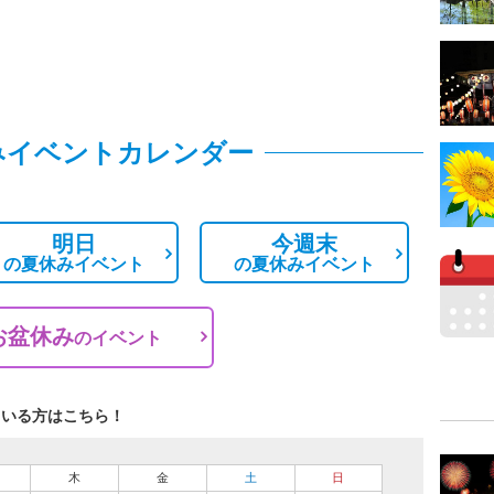
みイベントカレンダー
明日
今週末
の
夏休みイベント
の
夏休みイベント
お盆休み
の
イベント
ている方はこちら！
木
金
土
日