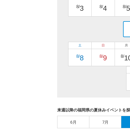
8/
8/
8/
3
4
5
土
日
月
8/
8/
8/
8
9
1
来週以降の福岡県の夏休みイベントを
6月
7月