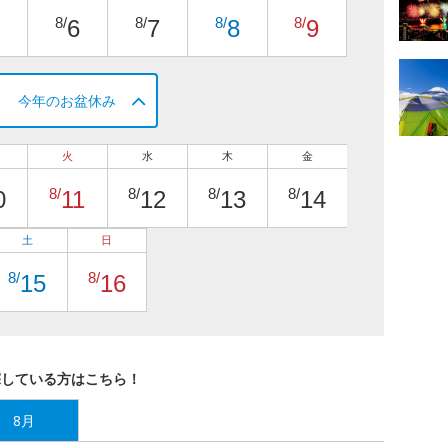
8/
8/
8/
8/
6
7
8
9
今年のお盆休み
火
水
木
金
8/
8/
8/
8/
0
11
12
13
14
土
日
8/
8/
15
16
探している方はこちら！
8月