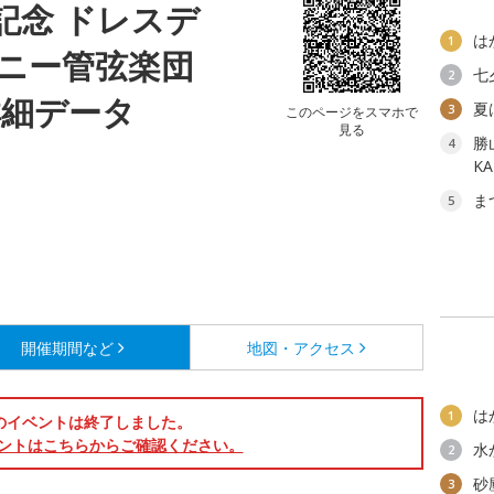
記念 ドレスデ
は
1
ニー管弦楽団
七
2
詳細データ
夏
3
このページをスマホで
見る
勝
4
K
ま
5
開催期間など
地図・アクセス
は
1
のイベントは終了しました。
ントはこちらからご確認ください。
水
2
砂
3