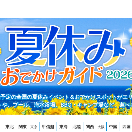
開催予定の全国の夏休みイベント＆おでかけスポットがエ
トや、プール、海水浴場、BBQ・キャンプ場など、遊べ
道
東北
関東
甲信越
東海
北陸
関西
中国
四国
東京
大阪