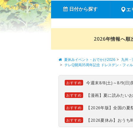
日付から探す
エ
2026年情報へ
夏休みイベント・おでかけ2026
九州・
テレQ開局35周年記念 ドレスデン・フィルハ
今週末8/8(土)～8/9
おすすめ
【漫画】夏に読みたい
おすすめ
【2026年版】全国の
おすすめ
【2026夏休み】おう
おすすめ