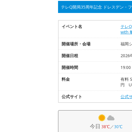
テレQ開局35周年記念 ドレスデン・フ
イベント名
テレ
with
開催場所・会場
福岡
開催日程
2026
開催時間
19:00
料金
有料 S
円 U
公式サイト
公式
今日
38℃
／
30℃