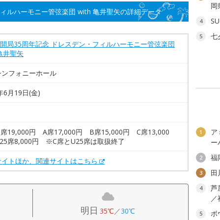
岡
ィルハーモニー管弦楽団 with 亀井聖矢の詳細データ
SU
4
七
5
Q開局35周年記念 ドレスデン・フィルハーモニー管弦楽団
 亀井聖矢
シンフォニーホール
年6月19日(金)
席19,000円 A席17,000円 B席15,000円 C席13,000
ア
1
25席8,000円 ※C席とU25席は取扱終了
ー
福
2
サイトほか、関連サイトはこちら
田
3
芦
4
／
明日
35℃
／
30℃
ボ
5