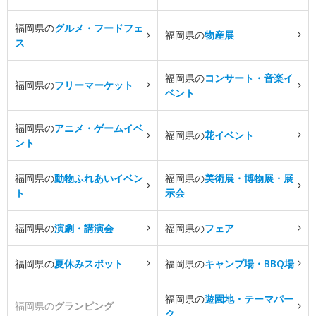
福岡県の
グルメ・フードフェ
福岡県の
物産展
ス
福岡県の
コンサート・音楽イ
福岡県の
フリーマーケット
ベント
福岡県の
アニメ・ゲームイベ
福岡県の
花イベント
ント
福岡県の
動物ふれあいイベン
福岡県の
美術展・博物展・展
ト
示会
福岡県の
演劇・講演会
福岡県の
フェア
福岡県の
夏休みスポット
福岡県の
キャンプ場・BBQ場
福岡県の
遊園地・テーマパー
福岡県の
グランピング
ク