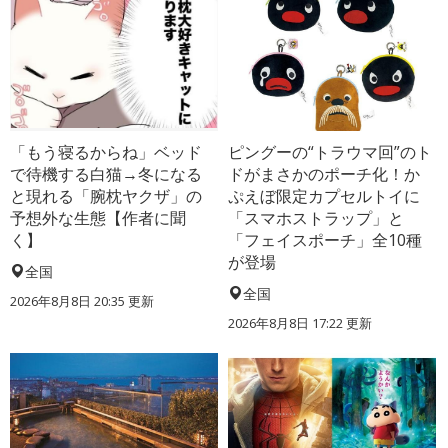
「もう寝るからね」ベッド
ピングーの“トラウマ回”のト
で待機する白猫→冬になる
ドがまさかのポーチ化！か
と現れる「腕枕ヤクザ」の
ぷえぼ限定カプセルトイに
予想外な生態【作者に聞
「スマホストラップ」と
く】
「フェイスポーチ」全10種
が登場
全国
全国
2026年8月8日 20:35
更新
2026年8月8日 17:22
更新