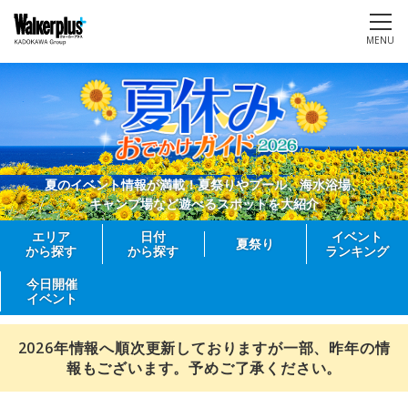
MENU
夏のイベント情報が満載！夏祭りやプール、海水浴場、
キャンプ場など遊べるスポットを大紹介
エリア
日付
イベント
夏祭り
から探す
から探す
ランキング
今日開催
イベント
2026年情報へ順次更新しておりますが一部、昨年の情
報もございます。予めご了承ください。