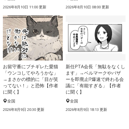
2026年8月10日 11:00
更新
2026年8月10日 08:00
更新
お留守番にブチギレた愛猫
新任PTA会長「無駄をなくし
「ウンコしてやろうかな」
ます」→ベルマークやバザ
→まさかの標的に「目が笑
ーを即廃止!?爆速で終わる会
ってない！」と恐怖【作者
議に「有能すぎる」【作者
に聞く】
に聞く】
全国
全国
2026年8月9日 20:30
更新
2026年8月9日 18:13
更新