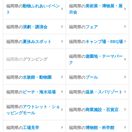
福岡県の
動物ふれあいイベン
福岡県の
美術展・博物展・展
ト
示会
福岡県の
演劇・講演会
福岡県の
フェア
福岡県の
夏休みスポット
福岡県の
キャンプ場・BBQ場
福岡県の
遊園地・テーマパー
福岡県の
グランピング
ク
福岡県の
水族館・動物園
福岡県の
プール
福岡県の
ビーチ・海水浴場
福岡県の
温泉・スパリゾート
福岡県の
アウトレット・ショ
福岡県の
商業施設・百貨店
ッピングモール
福岡県の
工場見学
福岡県の
博物館・科学館