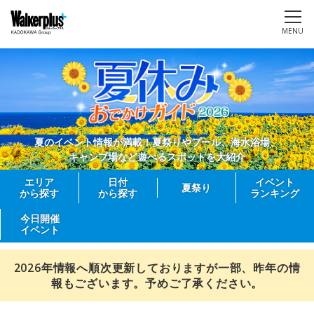
MENU
夏のイベント情報が満載！夏祭りやプール、海水浴場、
キャンプ場など遊べるスポットを大紹介
エリア
日付
イベント
夏祭り
から探す
から探す
ランキング
今日開催
イベント
2026年情報へ順次更新しておりますが一部、昨年の情
報もございます。予めご了承ください。