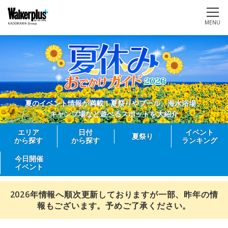
MENU
夏のイベント情報が満載！夏祭りやプール、海水浴場、
キャンプ場など遊べるスポットを大紹介
エリア
日付
イベント
夏祭り
から探す
から探す
ランキング
今日開催
イベント
2026年情報へ順次更新しておりますが一部、昨年の情
報もございます。予めご了承ください。