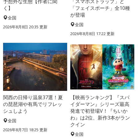
予想外な生態【作者に聞
「スマホストラップ」と
く】
「フェイスポーチ」全10種
が登場
全国
全国
2026年8月8日 20:35
更新
2026年8月8日 17:22
更新
関西の日帰り温泉37選！夏
【映画ランキング】『スパ
の琵琶湖や有馬でリフレッ
イダーマン』シリーズ最高
シュしよう
発進で初登場V！『ちいか
わ』は2位、新作3本がラン
全国
クイン
2026年8月7日 18:25
更新
全国