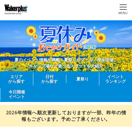
MENU
夏のイベント情報が満載！夏祭りやプール、海水浴場、
キャンプ場など遊べるスポットを大紹介
エリア
日付
イベント
夏祭り
から探す
から探す
ランキング
今日開催
イベント
2026年情報へ順次更新しておりますが一部、昨年の情
報もございます。予めご了承ください。