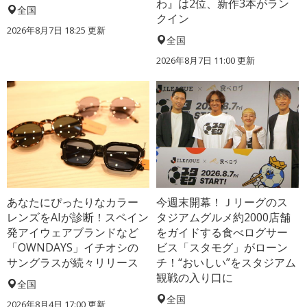
わ』は2位、新作3本がラン
全国
クイン
2026年8月7日 18:25
更新
全国
2026年8月7日 11:00
更新
あなたにぴったりなカラー
今週末開幕！Ｊリーグのス
レンズをAIが診断！スペイン
タジアムグルメ約2000店舗
発アイウェアブランドなど
をガイドする食べログサー
「OWNDAYS」イチオシの
ビス「スタモグ」がローン
サングラスが続々リリース
チ！“おいしい”をスタジアム
観戦の入り口に
全国
全国
2026年8月4日 17:00
更新