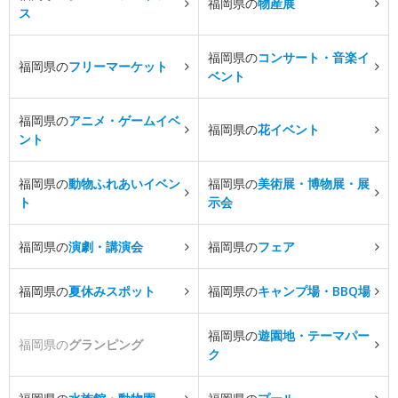
福岡県の
物産展
ス
福岡県の
コンサート・音楽イ
福岡県の
フリーマーケット
ベント
福岡県の
アニメ・ゲームイベ
福岡県の
花イベント
ント
福岡県の
動物ふれあいイベン
福岡県の
美術展・博物展・展
ト
示会
福岡県の
演劇・講演会
福岡県の
フェア
福岡県の
夏休みスポット
福岡県の
キャンプ場・BBQ場
福岡県の
遊園地・テーマパー
福岡県の
グランピング
ク