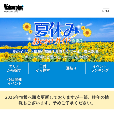
MENU
夏のイベント情報が満載！夏祭りやプール、海水浴場、
キャンプ場など遊べるスポットを大紹介
エリア
日付
イベント
夏祭り
から探す
から探す
ランキング
今日開催
イベント
2026年情報へ順次更新しておりますが一部、昨年の情
報もございます。予めご了承ください。