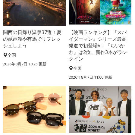
関西の日帰り温泉37選！夏
【映画ランキング】『スパ
の琵琶湖や有馬でリフレッ
イダーマン』シリーズ最高
シュしよう
発進で初登場V！『ちいか
わ』は2位、新作3本がラン
全国
クイン
2026年8月7日 18:25
更新
全国
2026年8月7日 11:00
更新