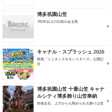
博多祇園山笠
780年以上の伝統のある祭
キャナル・スプラッシュ 2026
映画『ミニオンズ＆モンスターズ』公開記
念
博多祇園山笠 十番山笠 キャナ
ルシティ博多飾り山笠奉納
前後左右、上方からも眺められる飾り山笠