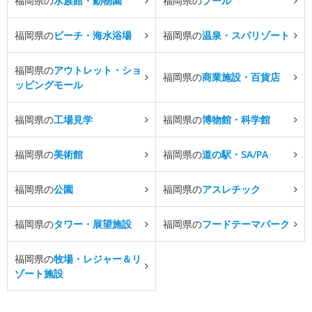
福岡県の
水族館・動物園
福岡県の
プール
福岡県の
ビーチ・海水浴場
福岡県の
温泉・スパリゾート
福岡県の
アウトレット・ショ
福岡県の
商業施設・百貨店
ッピングモール
福岡県の
工場見学
福岡県の
博物館・科学館
福岡県の
美術館
福岡県の
道の駅・SA/PA
福岡県の
公園
福岡県の
アスレチック
福岡県の
タワー・展望施設
福岡県の
フードテーマパーク
福岡県の
牧場・レジャー＆リ
ゾート施設