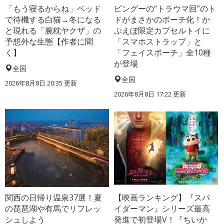
「もう寝るからね」ベッド
ピングーの“トラウマ回”のト
で待機する白猫→冬になる
ドがまさかのポーチ化！か
と現れる「腕枕ヤクザ」の
ぷえぼ限定カプセルトイに
予想外な生態【作者に聞
「スマホストラップ」と
く】
「フェイスポーチ」全10種
が登場
全国
全国
2026年8月8日 20:35
更新
2026年8月8日 17:22
更新
関西の日帰り温泉37選！夏
【映画ランキング】『スパ
の琵琶湖や有馬でリフレッ
イダーマン』シリーズ最高
シュしよう
発進で初登場V！『ちいか