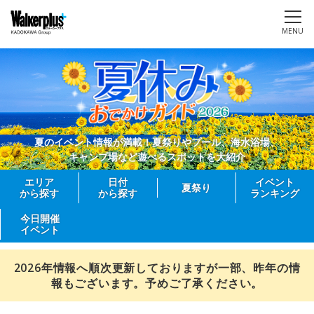
MENU
夏のイベント情報が満載！夏祭りやプール、海水浴場、
キャンプ場など遊べるスポットを大紹介
エリア
日付
イベント
夏祭り
から探す
から探す
ランキング
今日開催
イベント
2026年情報へ順次更新しておりますが一部、昨年の情
報もございます。予めご了承ください。