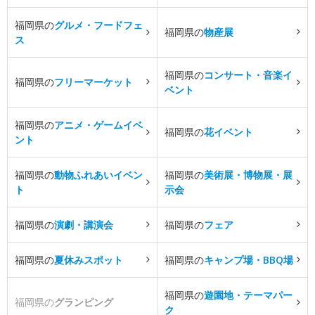
福岡県の
グルメ・フードフェ
福岡県の
物産展
ス
福岡県の
コンサート・音楽イ
福岡県の
フリーマーケット
ベント
福岡県の
アニメ・ゲームイベ
福岡県の
花イベント
ント
福岡県の
動物ふれあいイベン
福岡県の
美術展・博物展・展
ト
示会
福岡県の
演劇・講演会
福岡県の
フェア
福岡県の
夏休みスポット
福岡県の
キャンプ場・BBQ場
福岡県の
遊園地・テーマパー
福岡県の
グランピング
ク