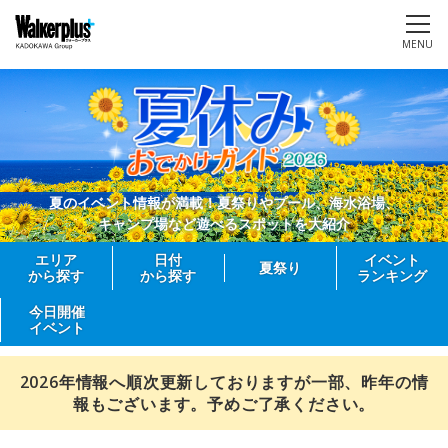
MENU
夏のイベント情報が満載！夏祭りやプール、海水浴場、
キャンプ場など遊べるスポットを大紹介
エリア
日付
イベント
夏祭り
から探す
から探す
ランキング
今日開催
イベント
2026年情報へ順次更新しておりますが一部、昨年の情
報もございます。予めご了承ください。