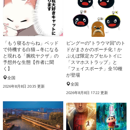
「もう寝るからね」ベッド
ピングーの“トラウマ回”のト
で待機する白猫→冬になる
ドがまさかのポーチ化！か
と現れる「腕枕ヤクザ」の
ぷえぼ限定カプセルトイに
予想外な生態【作者に聞
「スマホストラップ」と
く】
「フェイスポーチ」全10種
が登場
全国
全国
2026年8月8日 20:35
更新
2026年8月8日 17:22
更新