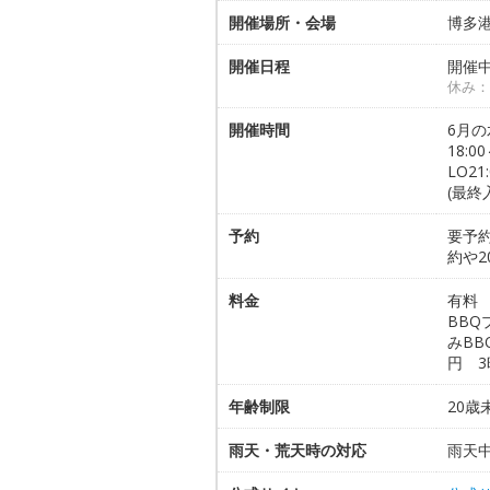
開催場所・会場
博多港
開催日程
開催中
休み：
開催時間
6月の
18:0
LO2
(最終入
予約
要予約
約や
料金
有料 
BBQ
みBB
円 3
年齢制限
20
雨天・荒天時の対応
雨天