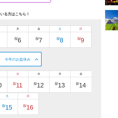
ている方はこちら！
木
金
土
日
8/
8/
8/
8/
6
7
8
9
今年のお盆休み
火
水
木
金
8/
8/
8/
8/
0
11
12
13
14
土
日
8/
8/
15
16