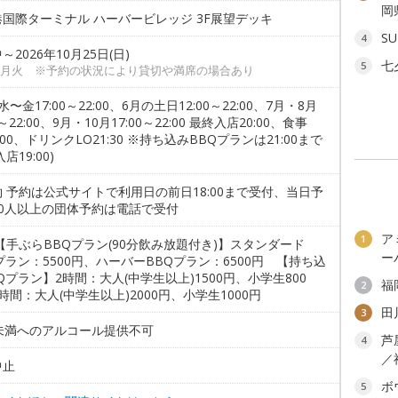
岡
国際ターミナル ハーバービレッジ 3F展望デッキ
SU
4
～2026年10月25日(日)
七
5
月火 ※予約の状況により貸切や満席の場合あり
水〜金17:00～22:00、6月の土日12:00～22:00、7月・8月
0～22:00、9月・10月17:00～22:00 最終入店20:00、食事
1:00、ドリンクLO21:30 ※持ち込みBBQプランは21:00まで
店19:00)
 予約は公式サイトで利用日の前日18:00まで受付、当日予
20人以上の団体予約は電話で受付
ア
1
【手ぶらBBQプラン(90分飲み放題付き)】スタンダード
ー
プラン：5500円、ハーバーBBQプラン：6500円 【持ち込
Qプラン】2時間：大人(中学生以上)1500円、小学生800
福
2
時間：大人(中学生以上)2000円、小学生1000円
田
3
歳未満へのアルコール提供不可
芦
4
／
中止
ボ
5