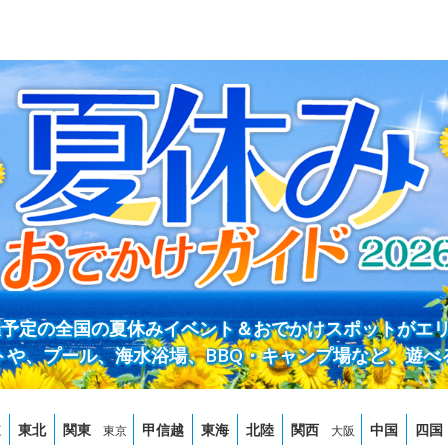
開催予定の全国の夏休みイベント＆おでかけスポットがエ
トや、プール、海水浴場、BBQ・キャンプ場など、遊べ
道
東北
関東
甲信越
東海
北陸
関西
中国
四国
東京
大阪