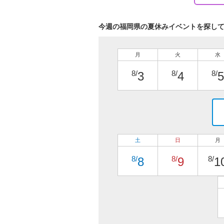
今週の福岡県の夏休みイベントを探し
月
火
水
8/
8/
8/
3
4
5
土
日
月
8/
8/
8/
8
9
1