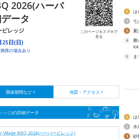
 BBQ 2026(ハーバ
は
1
細データ
七
2
ービレッジ
夏
3
このページをスマホで
見る
勝
4
25日(日)
K
や満席の場合あり
ま
5
開催期間など
地図・アクセス
ーバービレッジ)の詳細データ
は
1
水
2
or Village BBQ 2026(ハーバービレッジ)
砂
3