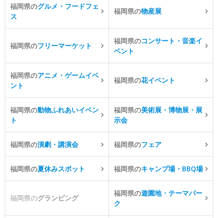
福岡県の
グルメ・フードフェ
福岡県の
物産展
ス
福岡県の
コンサート・音楽イ
福岡県の
フリーマーケット
ベント
福岡県の
アニメ・ゲームイベ
福岡県の
花イベント
ント
福岡県の
動物ふれあいイベン
福岡県の
美術展・博物展・展
ト
示会
福岡県の
演劇・講演会
福岡県の
フェア
福岡県の
夏休みスポット
福岡県の
キャンプ場・BBQ場
福岡県の
遊園地・テーマパー
福岡県の
グランピング
ク