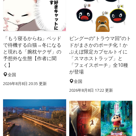
「もう寝るからね」ベッド
ピングーの“トラウマ回”のト
で待機する白猫→冬になる
ドがまさかのポーチ化！か
と現れる「腕枕ヤクザ」の
ぷえぼ限定カプセルトイに
予想外な生態【作者に聞
「スマホストラップ」と
く】
「フェイスポーチ」全10種
が登場
全国
全国
2026年8月8日 20:35
更新
2026年8月8日 17:22
更新