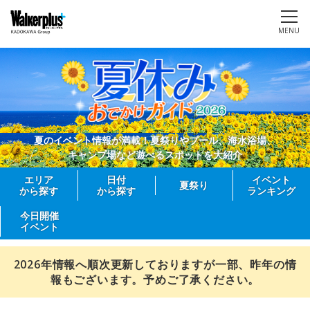
MENU
夏のイベント情報が満載！夏祭りやプール、海水浴場、
キャンプ場など遊べるスポットを大紹介
エリア
日付
イベント
夏祭り
から探す
から探す
ランキング
今日開催
イベント
2026年情報へ順次更新しておりますが一部、昨年の情
報もございます。予めご了承ください。