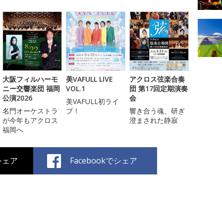
大阪フィルハーモ
美VAFULL LIVE
アクロス弦楽合奏
ニー交響楽団 福岡
VOL.1
団 第17回定期演奏
公演2026
会
美VAFULL初ライ
名門オーケストラ
ブ！
響き合う魂、研ぎ
が今年もアクロス
澄まされた静寂
福岡へ
でシェア
Facebookでシェア