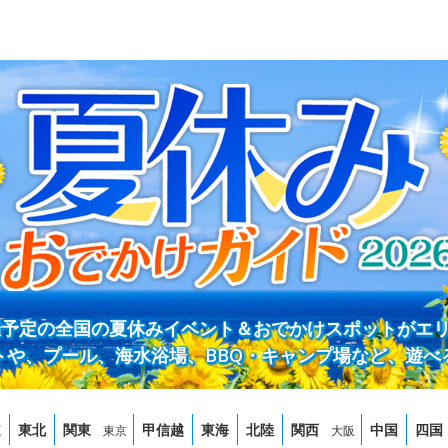
開催予定の全国の夏休みイベント＆おでかけスポットがエ
トや、プール、海水浴場、BBQ・キャンプ場など、遊べ
道
東北
関東
甲信越
東海
北陸
関西
中国
四国
東京
大阪