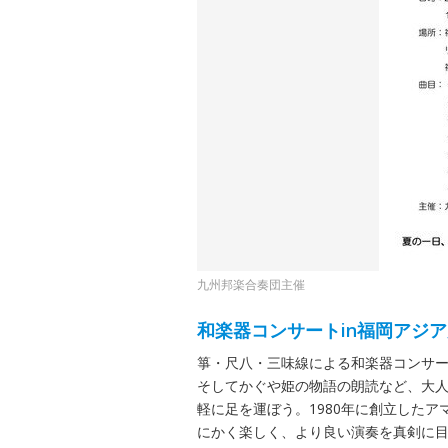
九州邦楽合奏団主催
和楽器コンサートin福岡アジ
箏・尺八・三味線による和楽器コンサ
そしてかぐや姫の物語の朗読など、大
軽に足を運ぼう。1980年に創立した
にかく楽しく、より良い演奏を真剣に