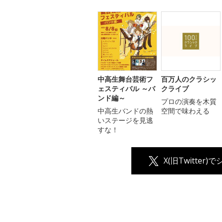
中高生舞台芸術フ
百万人のクラシッ
ェスティバル ～バ
クライブ
ンド編～
プロの演奏を木質
中高生バンドの熱
空間で味わえる
いステージを見逃
すな！
X(旧Twitter)