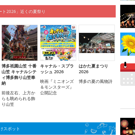
ト2026」近くの夏祭り
博多祇園山笠 十番
キャナル・スプラ
はかた夏まつり
山笠 キャナルシテ
ッシュ 2026
2026
ィ博多飾り山笠奉
映画『ミニオンズ
博多の夏の風物詩
納
＆モンスターズ』
前後左右、上方か
公開記念
らも眺められる飾
り山笠
けスポット