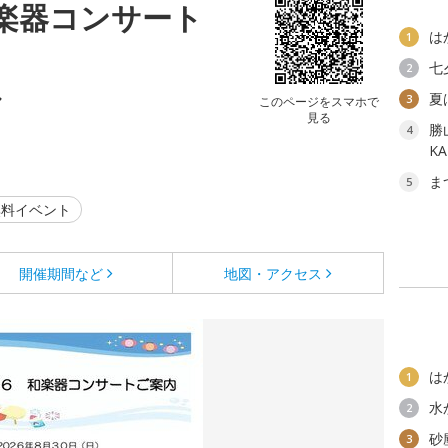
楽器コンサート
は
1
七
2
ル
夏
3
このページをスマホで
見る
勝
4
K
ま
5
料イベント
開催期間など
地図・アクセス
は
1
水
2
砂
3