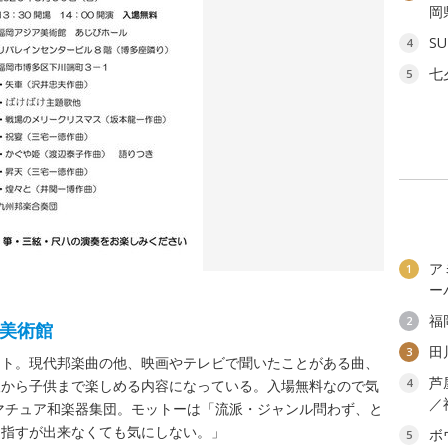
岡
SU
4
七
5
ア
1
ー
福
2
ア美術館
田
3
ート。現代邦楽曲の他、映画やテレビで聞いたことがある曲、
芦
4
人から子供まで楽しめる内容になっている。入場無料なので気
／
アマチュア和楽器集団。モットーは「流派・ジャンル問わず、と
目指すが出来なくても気にしない。」
ボ
5