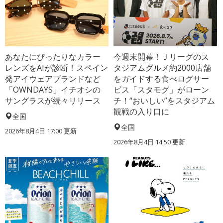
あなたにぴったりなカラー
今週末開幕！Ｊリーグのス
レンズをAIが診断！スペイン
タジアムグルメ約2000店舗
発アイウェアブランドなど
をガイドする食べログサー
「OWNDAYS」イチオシの
ビス「スタモグ」がローン
サングラスが続々リリース
チ！“おいしい”をスタジアム
観戦の入り口に
全国
全国
2026年8月4日 17:00
更新
2026年8月4日 14:50
更新