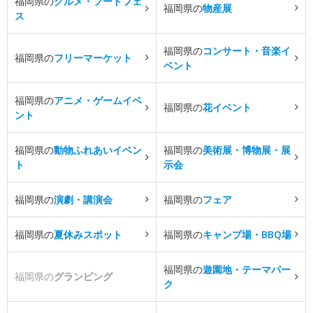
福岡県の
グルメ・フードフェ
福岡県の
物産展
ス
福岡県の
コンサート・音楽イ
福岡県の
フリーマーケット
ベント
福岡県の
アニメ・ゲームイベ
福岡県の
花イベント
ント
福岡県の
動物ふれあいイベン
福岡県の
美術展・博物展・展
ト
示会
福岡県の
演劇・講演会
福岡県の
フェア
福岡県の
夏休みスポット
福岡県の
キャンプ場・BBQ場
福岡県の
遊園地・テーマパー
福岡県の
グランピング
ク