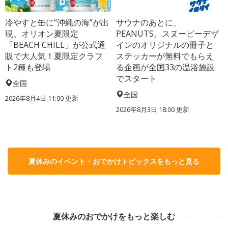
冷やすと缶に“沖縄の海”が出
サウナのあとに、
現、オリオン夏限定
PEANUTS。スヌーピーデザ
「BEACH CHILL」が公式通
インのオリジナルの冊子と
販で大人気！夏限定クラフ
ステッカーが無料でもらえ
ト2種も登場
る企画が全国33の温浴施設
でスタート
全国
全国
2026年8月4日 11:00
更新
2026年8月3日 18:00
更新
夏休みのイベント・おでかけトピックスをもっと見る
夏休みのおでかけをもっと楽しむ