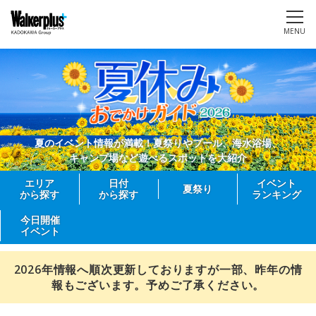
MENU
夏のイベント情報が満載！夏祭りやプール、海水浴場、
キャンプ場など遊べるスポットを大紹介
エリア
日付
イベント
夏祭り
から探す
から探す
ランキング
今日開催
イベント
2026年情報へ順次更新しておりますが一部、昨年の情
報もございます。予めご了承ください。