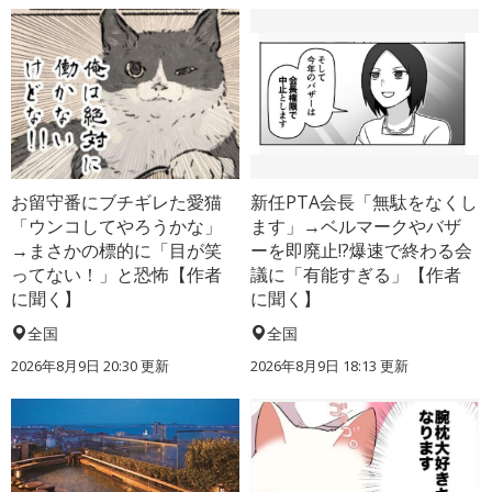
お留守番にブチギレた愛猫
新任PTA会長「無駄をなくし
「ウンコしてやろうかな」
ます」→ベルマークやバザ
→まさかの標的に「目が笑
ーを即廃止!?爆速で終わる会
ってない！」と恐怖【作者
議に「有能すぎる」【作者
に聞く】
に聞く】
全国
全国
2026年8月9日 20:30
更新
2026年8月9日 18:13
更新