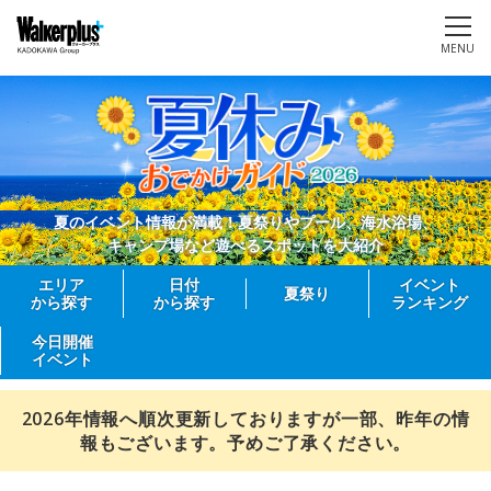
MENU
夏のイベント情報が満載！夏祭りやプール、海水浴場、
キャンプ場など遊べるスポットを大紹介
エリア
日付
イベント
夏祭り
から探す
から探す
ランキング
今日開催
イベント
2026年情報へ順次更新しておりますが一部、昨年の情
報もございます。予めご了承ください。