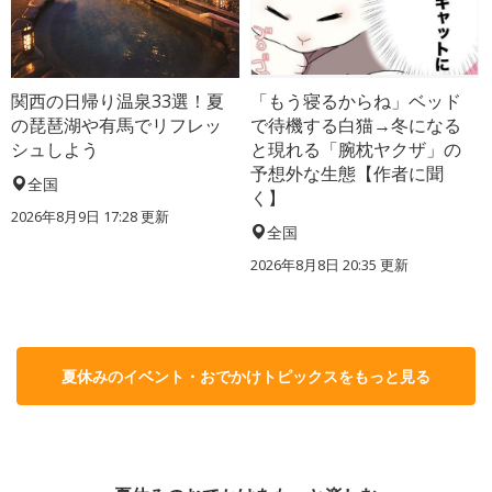
関西の日帰り温泉33選！夏
「もう寝るからね」ベッド
の琵琶湖や有馬でリフレッ
で待機する白猫→冬になる
シュしよう
と現れる「腕枕ヤクザ」の
予想外な生態【作者に聞
全国
く】
2026年8月9日 17:28
更新
全国
2026年8月8日 20:35
更新
夏休みのイベント・おでかけトピックスをもっと見る