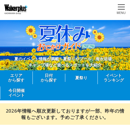
MENU
夏のイベント情報が満載！夏祭りやプール、海水浴場、
キャンプ場など遊べるスポットを大紹介
エリア
日付
イベント
夏祭り
から探す
から探す
ランキング
今日開催
イベント
2026年情報へ順次更新しておりますが一部、昨年の情
報もございます。予めご了承ください。