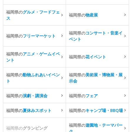
福岡県の
グルメ・フードフェ
福岡県の
物産展
ス
福岡県の
コンサート・音楽イ
福岡県の
フリーマーケット
ベント
福岡県の
アニメ・ゲームイベ
福岡県の
花イベント
ント
福岡県の
動物ふれあいイベン
福岡県の
美術展・博物展・展
ト
示会
福岡県の
演劇・講演会
福岡県の
フェア
福岡県の
夏休みスポット
福岡県の
キャンプ場・BBQ場
福岡県の
遊園地・テーマパー
福岡県の
グランピング
ク