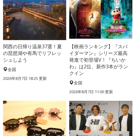
関西の日帰り温泉37選！夏
【映画ランキング】『スパ
の琵琶湖や有馬でリフレッ
イダーマン』シリーズ最高
シュしよう
発進で初登場V！『ちいか
わ』は2位、新作3本がラン
全国
クイン
2026年8月7日 18:25
更新
全国
2026年8月7日 11:00
更新