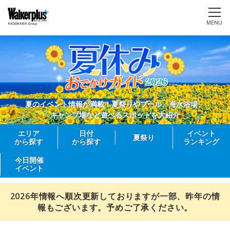
MENU
夏のイベント情報が満載！夏祭りやプール、海水浴場、
キャンプ場など遊べるスポットを大紹介
エリア
日付
イベント
夏祭り
から探す
から探す
ランキング
今日開催
イベント
2026年情報へ順次更新しておりますが一部、昨年の情
報もございます。予めご了承ください。