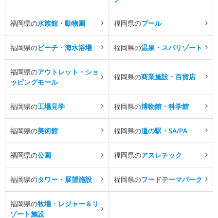
福岡県の
水族館・動物園
福岡県の
プール
福岡県の
ビーチ・海水浴場
福岡県の
温泉・スパリゾート
福岡県の
アウトレット・ショ
福岡県の
商業施設・百貨店
ッピングモール
福岡県の
工場見学
福岡県の
博物館・科学館
福岡県の
美術館
福岡県の
道の駅・SA/PA
福岡県の
公園
福岡県の
アスレチック
福岡県の
タワー・展望施設
福岡県の
フードテーマパーク
福岡県の
牧場・レジャー＆リ
ゾート施設