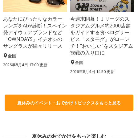
あなたにぴったりなカラー
今週末開幕！Ｊリーグのス
レンズをAIが診断！スペイン
タジアムグルメ約2000店舗
発アイウェアブランドなど
をガイドする食べログサー
「OWNDAYS」イチオシの
ビス「スタモグ」がローン
サングラスが続々リリース
チ！“おいしい”をスタジアム
観戦の入り口に
全国
全国
2026年8月4日 17:00
更新
2026年8月4日 14:50
更新
夏休みのイベント・おでかけトピックスをもっと見る
夏休みのおでかけをもっと楽しむ