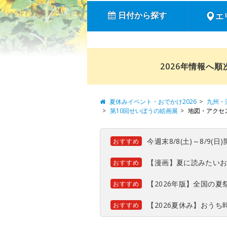
日付から探す
エ
2026年情報へ
夏休みイベント・おでかけ2026
九州・
第10回せいぼうの絵画展
地図・アクセ
今週末8/8(土)～8/9
おすすめ
【漫画】夏に読みたい
おすすめ
【2026年版】全国の
おすすめ
【2026夏休み】おう
おすすめ