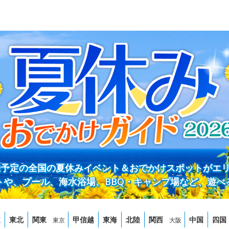
開催予定の全国の夏休みイベント＆おでかけスポットがエ
トや、プール、海水浴場、BBQ・キャンプ場など、遊べ
道
東北
関東
甲信越
東海
北陸
関西
中国
四国
東京
大阪