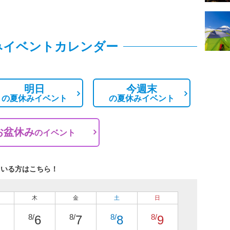
みイベントカレンダー
明日
今週末
の
夏休みイベント
の
夏休みイベント
お盆休み
の
イベント
ている方はこちら！
木
金
土
日
8/
8/
8/
8/
6
7
8
9