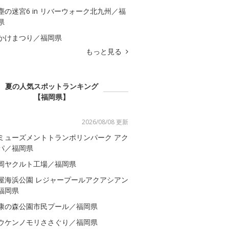
塵の迷宮6 in リバーウォーク北九州／福
県
かけまつり／福岡県
もっと見る
夏の人気スポットランキング
【福岡県】
2026/08/08 更新
ミューズメントトランポリンパーク アク
パ／福岡県
岡ヤクルト工場／福岡県
屋海浜公園 レジャープールアクアシアン
福岡県
康の森公園市民プール／福岡県
ウケンノモリささぐり／福岡県