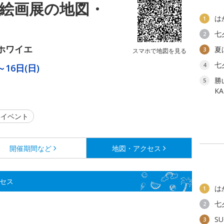
の絵画展の地図・
は
1
七
2
ホワイエ
夏
3
スマホで地図を見る
七
4
～16日(日)
勝
。
5
K
イベント
開催期間など
地図・アクセス
クセス
は
1
七
2
SU
3