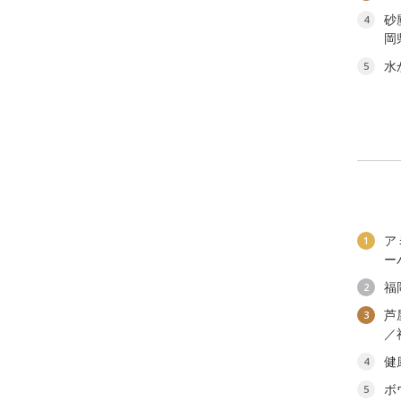
砂
4
岡
水
5
ア
1
ー
福
2
芦
3
／
健
4
ボ
5