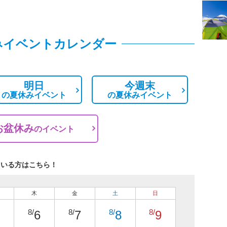
みイベントカレンダー
明日
今週末
の
夏休みイベント
の
夏休みイベント
お盆休み
の
イベント
ている方はこちら！
木
金
土
日
8/
8/
8/
8/
6
7
8
9