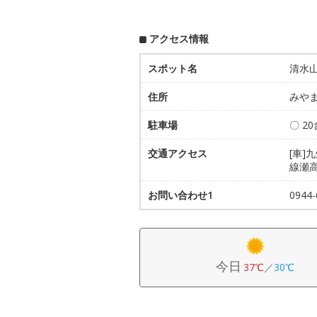
アクセス情報
スポット名
清水
住所
みやま
駐車場
〇 2
交通アクセス
[車]
線瀬
お問い合わせ1
094
今日
37℃
／
30℃