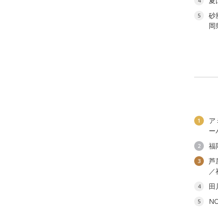
夏
4
砂
5
岡
ア
1
ー
福
2
芦
3
／
田
4
N
5