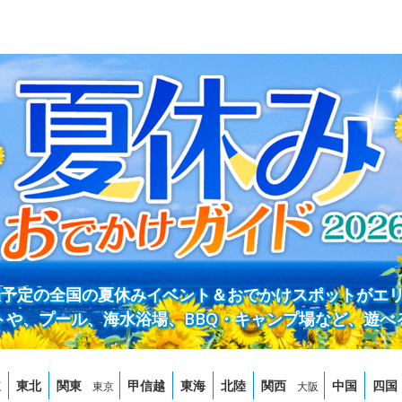
開催予定の全国の夏休みイベント＆おでかけスポットがエ
トや、プール、海水浴場、BBQ・キャンプ場など、遊べ
道
東北
関東
甲信越
東海
北陸
関西
中国
四国
東京
大阪