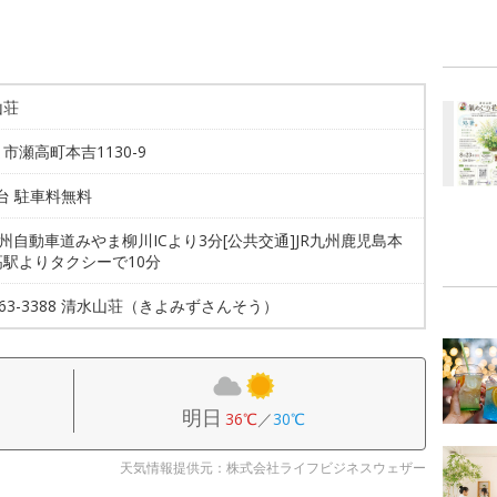
山荘
市瀬高町本吉1130-9
0台 駐車料無料
九州自動車道みやま柳川ICより3分[公共交通]JR九州鹿児島本
高駅よりタクシーで10分
4-63-3388 清水山荘（きよみずさんそう）
明日
36℃
／
30℃
天気情報提供元：株式会社ライフビジネスウェザー