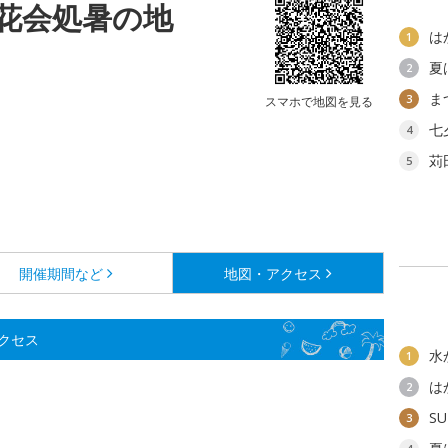
花会処暑の地
は
1
夏
2
ま
3
スマホで地図を見る
七
4
苅
5
開催期間など
地図・アクセス
クセス
水
1
は
2
SU
3