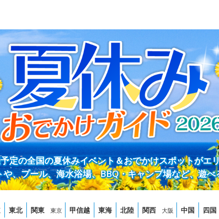
開催予定の全国の夏休みイベント＆おでかけスポットがエ
トや、プール、海水浴場、BBQ・キャンプ場など、遊べ
道
東北
関東
甲信越
東海
北陸
関西
中国
四国
東京
大阪