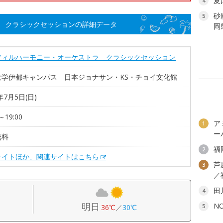
夏
4
砂
5
 クラシックセッションの詳細データ
岡
フィルハーモニー・オーケストラ クラシックセッション
大学伊都キャンパス 日本ジョナサン・KS・チョイ文化館
年7月5日(日)
～19:00
ア
1
ー
無料
福
2
サイトほか、関連サイトはこちら
芦
3
／
田
4
明日
N
5
36℃
／
30℃