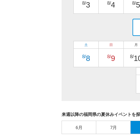
8/
8/
8/
3
4
5
土
日
月
8/
8/
8/
8
9
1
来週以降の福岡県の夏休みイベントを
6月
7月