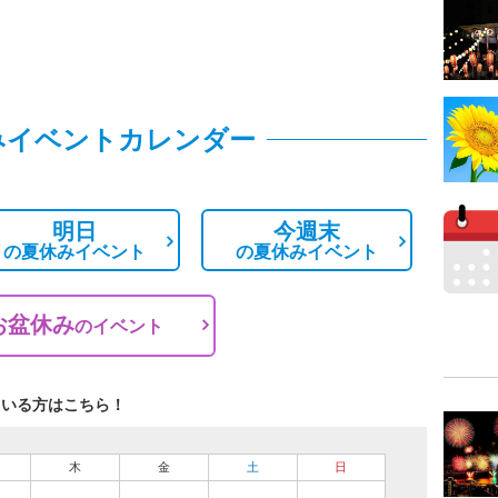
みイベントカレンダー
明日
今週末
の
夏休みイベント
の
夏休みイベント
お盆休み
の
イベント
ている方はこちら！
木
金
土
日