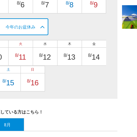
8/
8/
8/
8/
6
7
8
9
今年のお盆休み
火
水
木
金
8/
8/
8/
8/
0
11
12
13
14
土
日
8/
8/
15
16
探している方はこちら！
8月