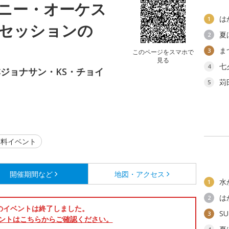
ニー・オーケス
は
1
セッションの
夏
2
ま
3
このページをスマホで
見る
七
4
ジョナサン・KS・チョイ
苅
5
料イベント
開催期間など
地図・アクセス
水
1
は
2
のイベントは終了しました。
SU
3
ントはこちらからご確認ください。