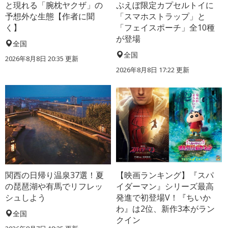
と現れる「腕枕ヤクザ」の
ぷえぼ限定カプセルトイに
予想外な生態【作者に聞
「スマホストラップ」と
く】
「フェイスポーチ」全10種
が登場
全国
全国
2026年8月8日 20:35
更新
2026年8月8日 17:22
更新
関西の日帰り温泉37選！夏
【映画ランキング】『スパ
の琵琶湖や有馬でリフレッ
イダーマン』シリーズ最高
シュしよう
発進で初登場V！『ちいか
わ』は2位、新作3本がラン
全国
クイン