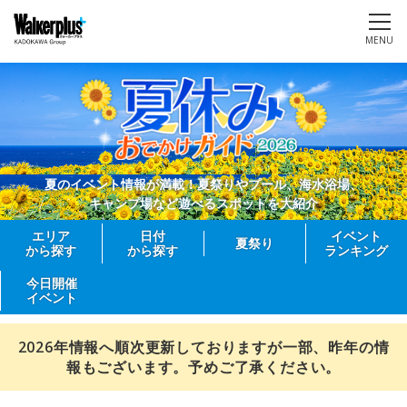
MENU
夏のイベント情報が満載！夏祭りやプール、海水浴場、
キャンプ場など遊べるスポットを大紹介
エリア
日付
イベント
夏祭り
から探す
から探す
ランキング
今日開催
イベント
2026年情報へ順次更新しておりますが一部、昨年の情
報もございます。予めご了承ください。