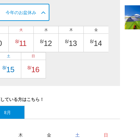
今年のお盆休み
火
水
木
金
8/
8/
8/
8/
0
11
12
13
14
土
日
8/
8/
15
16
探している方はこちら！
8月
木
金
土
日