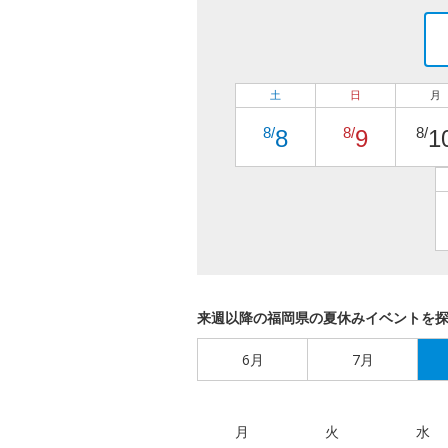
土
日
月
8/
8/
8/
8
9
1
来週以降の福岡県の夏休みイベントを
6月
7月
月
火
水