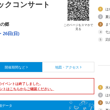
クニックコンサート
は
1
夏
2
然の郷
ま
3
このページをスマホで
見る
七
4
・26日(日)
苅
5
開催期間など
地図・アクセス
のイベントは終了しました。
水
1
ントはこちらからご確認ください。
は
2
SU
3
詳細データ