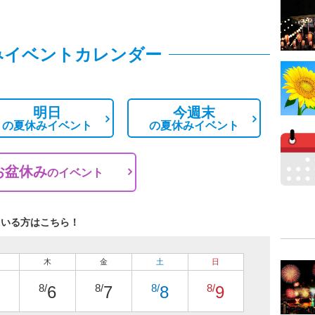
みイベントカレンダー
明日
今週末
の
夏休みイベント
の
夏休みイベント
お盆休み
の
イベント
ている方はこちら！
木
金
土
日
8/
8/
8/
8/
6
7
8
9