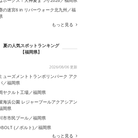
はホークス！天神夏まつり2026／福岡県
塵の迷宮6 in リバーウォーク北九州／福
県
もっと見る
夏の人気スポットランキング
【福岡県】
2026/08/06 更新
ミューズメントトランポリンパーク アク
パ／福岡県
岡ヤクルト工場／福岡県
屋海浜公園 レジャープールアクアシアン
福岡県
川市市民プール／福岡県
OBOLT (ノボルト)／福岡県
もっと見る