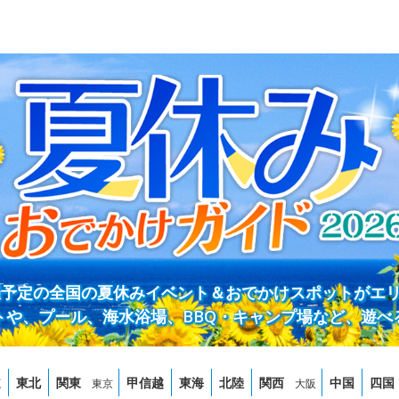
開催予定の全国の夏休みイベント＆おでかけスポットがエ
トや、プール、海水浴場、BBQ・キャンプ場など、遊べ
道
東北
関東
甲信越
東海
北陸
関西
中国
四国
東京
大阪