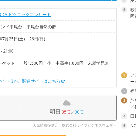
夏
4
砂
5
AODAIピクニックコンサート
岡
ランド平尾台 平尾台自然の郷
年7月25日(土)・26日(日)
～21:00
チケット：一般1,500円 小、中高生1,000円 未就学児無
ア
1
サイトほか、関連サイトはこちら
ー
福
2
芦
3
／
明日
35℃
／
30℃
田
4
天気情報提供元：株式会社ライフビジネスウェザー
N
5