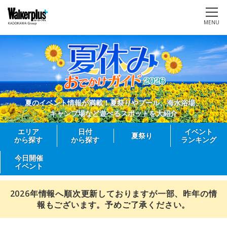
MENU
夏のイベント情報が満載！夏祭りやプール、海水浴場、
キャンプ場など遊べるスポットを大紹介
エリア
日付
イベント
夏祭り
から探す
から探す
ランキング
今日開催
イベント
2026年情報へ順次更新しておりますが一部、昨年の情
報もございます。予めご了承ください。