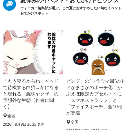
夏休みのイベント・おでかけトピックス
ウォーカー編集部が選ぶ、この夏におすすめしたい旬なイベント・
おでかけスポット
「もう寝るからね」ベッド
ピングーの“トラウマ回”のト
で待機する白猫→冬になる
ドがまさかのポーチ化！か
と現れる「腕枕ヤクザ」の
ぷえぼ限定カプセルトイに
予想外な生態【作者に聞
「スマホストラップ」と
く】
「フェイスポーチ」全10種
が登場
全国
全国
2026年8月8日 20:35
更新