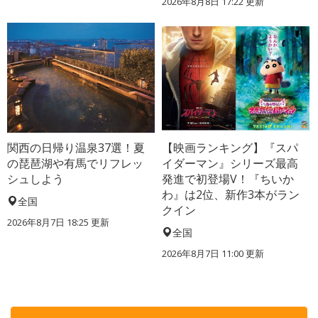
2026年8月8日 17:22
更新
関西の日帰り温泉37選！夏
【映画ランキング】『スパ
の琵琶湖や有馬でリフレッ
イダーマン』シリーズ最高
シュしよう
発進で初登場V！『ちいか
わ』は2位、新作3本がラン
全国
クイン
2026年8月7日 18:25
更新
全国
2026年8月7日 11:00
更新