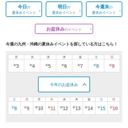
今日
明日
今週末
の
の
の
夏休みイベント
夏休みイベント
夏休みイベント
お盆休み
の
イベント
今週の九州・沖縄の夏休みイベントを探している方はこちら！
月
火
水
木
金
土
日
8/
8/
8/
8/
8/
8/
8/
3
4
5
6
7
8
9
今年のお盆休み
土
日
月
火
水
木
金
土
日
8/
8/
8/
8/
8/
8/
8/
8/
8/
8
9
10
11
12
13
14
15
16