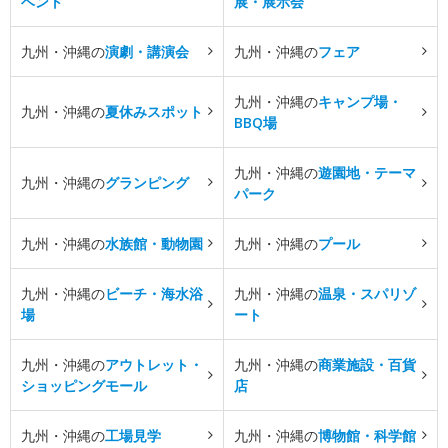
ベント
展・展示会
九州・沖縄の
演劇・講演会
九州・沖縄の
フェア
九州・沖縄の
キャンプ場・
九州・沖縄の
夏休みスポット
BBQ場
九州・沖縄の
遊園地・テーマ
九州・沖縄の
グランピング
パーク
九州・沖縄の
水族館・動物園
九州・沖縄の
プール
九州・沖縄の
ビーチ・海水浴
九州・沖縄の
温泉・スパリゾ
場
ート
九州・沖縄の
アウトレット・
九州・沖縄の
商業施設・百貨
ショッピングモール
店
九州・沖縄の
工場見学
九州・沖縄の
博物館・科学館