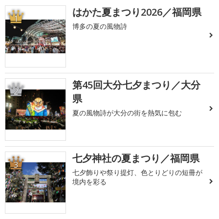
はかた夏まつり2026／福岡県
1
博多の夏の風物詩
第45回大分七夕まつり／大分
2
県
夏の風物詩が大分の街を熱気に包む
七夕神社の夏まつり／福岡県
3
七夕飾りや祭り提灯、色とりどりの短冊が
境内を彩る