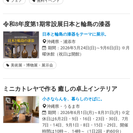
フェア
無料イベント
令和8年度第1期常設展日本と輪島の漆器
日本と輪島の漆器をテーマに展示。
沖縄県・浦添市
期間：
2026年5月24日(日)～9月6日(日) ※月
曜休館（祝日は開館）
美術展・博物展・展示会
ミニカトレヤで作る 癒しの卓上インテリア
小さならんを、暮らしのそばに。
沖縄県・うるま市
期間：
2026年6月1日(月)～8月31日(月) ※定
休日は6月2日・9日・16日・23日・30日、7月
7日・14日、9月1日・8日・15日・29日。開催
時間は10時～、14時～（1日2回・約60分）