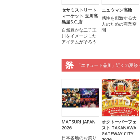
セサミストリート
ニュウマン高輪
マーケット 玉川髙
感性を刺激する大
島屋S.C.店
人のための商業空
自然豊かな二子玉
間
川をイメージした
アイテムがそろう
「エキュート品川」近くの夏祭
MATSURI JAPAN
オクトーバーフェ
2026
スト TAKANAWA
GATEWAY CITY
日本各地のお祭り
2026