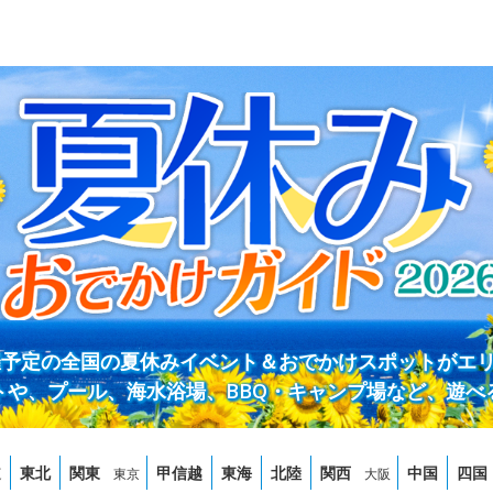
開催予定の全国の夏休みイベント＆おでかけスポットがエ
トや、プール、海水浴場、BBQ・キャンプ場など、遊べ
道
東北
関東
甲信越
東海
北陸
関西
中国
四国
東京
大阪