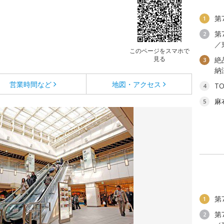
第
1
第
2
／
このページをスマホで
見る
絶
3
納
営業時間など
地図・アクセス
T
4
麻
5
第
1
第
2