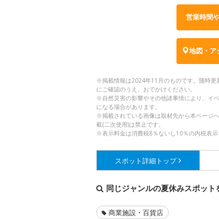
営業時間
地図・ア
※掲載情報は2024年11月のものです。随
にご確認のうえ、おでかけください。
※自然災害の影響やその他諸事情により、イ
になる場合があります。
※掲載されている画像は取材先から本ページ
載(二次使用)は禁止です。
※表示料金は消費税8％ないし10％の内税表示
スポット詳細
トップ
同じジャンルの夏休みスポット
商業施設・百貨店