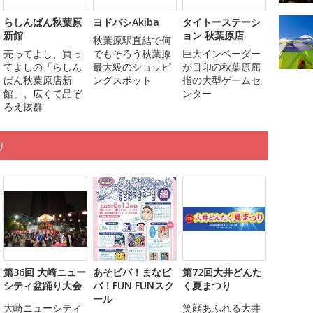
らしんばん秋葉原
ヨドバシAkiba
タイトーステーシ
新館
ョン 秋葉原店
秋葉原駅直結で何
売ってよし、買っ
でもそろう秋葉原
巨大インベーダー
てよしの「らしん
最大級のショッピ
が目印の秋葉原屈
ばん秋葉原店新
ングスポット
指の大型ゲームセ
館」、広くて品ぞ
ンター
ろえ抜群
り
第36回 大崎ニュー
あそビバ！まなビ
第72回大井どんた
シティ盆踊り大会
バ！FUN FUNスク
く夏まつり
ール
大崎ニューシティ
笑顔あふれる大井