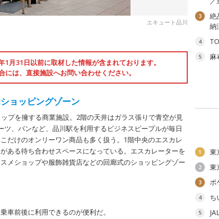
／
絶
3
エキュート品川
納
T
4
麻
5
6年1月31日以前に取材した情報が含まれております。
合には、直接施設へお問い合わせください。
的ショッピングゾーン
ショップを擁する商業施設。2階の天井はガラス張りで青空が見
ーツ、パンなど、品川駅を利用するビジネスピープルが毎日
こだけのオンリーワン商品も多く扱う。1階中央のエスカレ
水がある待ち合わせスペースになっている。エスカレーターを
東
1
コスメショップや服飾雑貨店などの回廊式のショッピングゾー
東
2
ポ
3
ち
4
、乗車前後に利用できるのが便利だ。
J
5