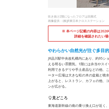
吹き抜け2階になったフロアは回廊式
画像提供：(株)JR東日本クロスステーション
※ 本ページ記載の内容は202
詳細を確認されたい場
やわらかい自然光が注ぐ多目
JR品川駅中央改札構内にあり、約95
える明るい雰囲気。1階には弁当やスイ
利用できるデリや手土産品などの他、こ
ーター広場は大きな松の木の盆栽と噴
上がると、レストラン、カフェの他、
ンが広がる。
見どころ
東海道新幹線の南の乗り換え口が近く