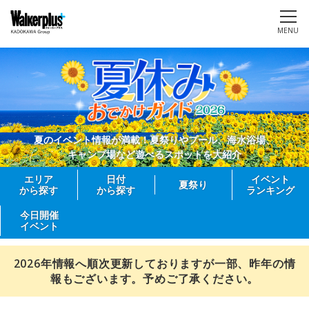
MENU
夏のイベント情報が満載！夏祭りやプール、海水浴場、
キャンプ場など遊べるスポットを大紹介
エリア
日付
イベント
夏祭り
から探す
から探す
ランキング
今日開催
イベント
2026年情報へ順次更新しておりますが一部、昨年の情
報もございます。予めご了承ください。