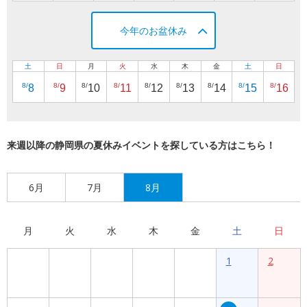
今年のお盆休み
土
日
月
火
水
木
金
土
日
8/
8/
8/
8/
8/
8/
8/
8/
8/
8
9
10
11
12
13
14
15
16
来週以降の静岡県の夏休みイベントを探している方はこちら！
6月
7月
8月
月
火
水
木
金
土
日
1
2