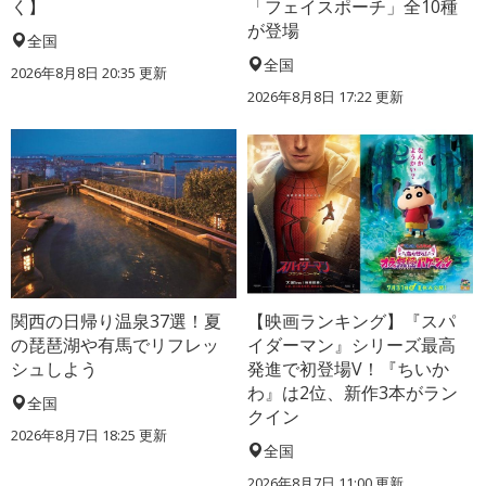
く】
「フェイスポーチ」全10種
が登場
全国
全国
2026年8月8日 20:35
更新
2026年8月8日 17:22
更新
関西の日帰り温泉37選！夏
【映画ランキング】『スパ
の琵琶湖や有馬でリフレッ
イダーマン』シリーズ最高
シュしよう
発進で初登場V！『ちいか
わ』は2位、新作3本がラン
全国
クイン
2026年8月7日 18:25
更新
全国
2026年8月7日 11:00
更新