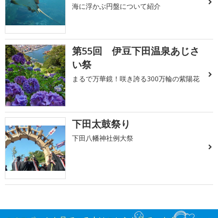
海に浮かぶ円盤について紹介
第55回 伊豆下田温泉あじさ
い祭
まるで万華鏡！咲き誇る300万輪の紫陽花
下田太鼓祭り
下田八幡神社例大祭