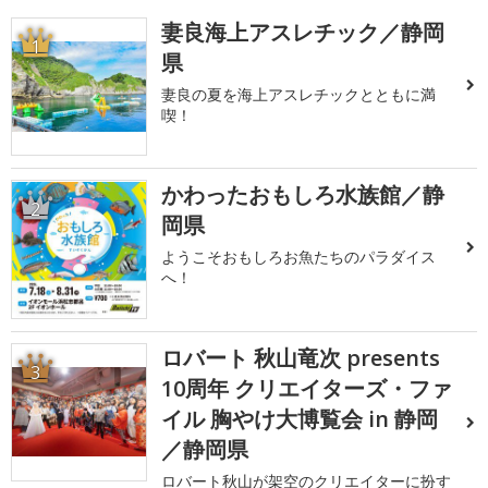
妻良海上アスレチック／静岡
1
県
妻良の夏を海上アスレチックとともに満
喫！
かわったおもしろ水族館／静
2
岡県
ようこそおもしろお魚たちのパラダイス
へ！
ロバート 秋山竜次 presents
3
10周年 クリエイターズ・ファ
イル 胸やけ大博覧会 in 静岡
／静岡県
ロバート秋山が架空のクリエイターに扮す