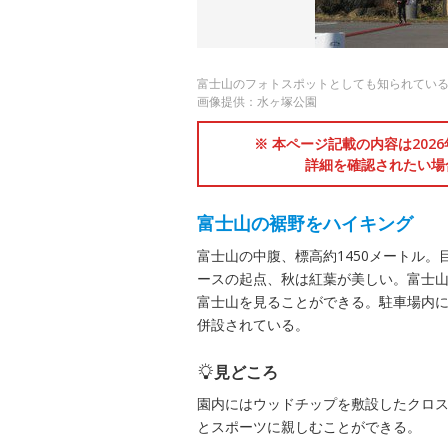
富士山のフォトスポットとしても知られてい
画像提供：水ヶ塚公園
※ 本ページ記載の内容は202
詳細を確認されたい場
富士山の裾野をハイキング
富士山の中腹、標高約1450メートル
ースの起点、秋は紅葉が美しい。富士
富士山を見ることができる。駐車場内
併設されている。
見どころ
園内にはウッドチップを敷設したクロ
とスポーツに親しむことができる。