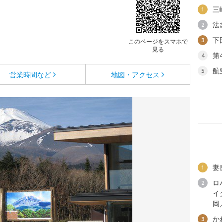
三
1
法
2
下
3
このページをスマホで
見る
第
4
航
5
営業時間など
地図・アクセス
妻
1
ロ
2
イ
岡
か
3