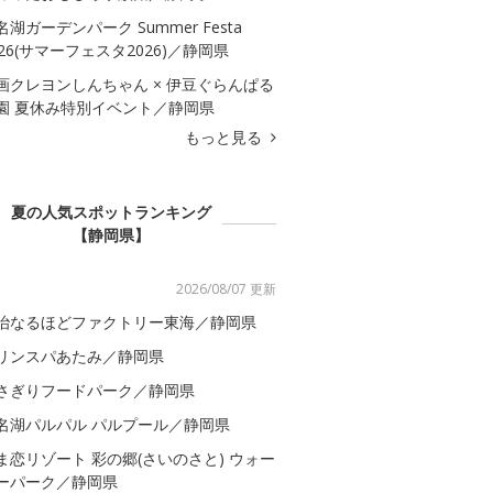
名湖ガーデンパーク Summer Festa
026(サマーフェスタ2026)／静岡県
画クレヨンしんちゃん × 伊豆ぐらんぱる
園 夏休み特別イベント／静岡県
もっと見る
夏の人気スポットランキング
【静岡県】
2026/08/07 更新
治なるほどファクトリー東海／静岡県
リンスパあたみ／静岡県
さぎりフードパーク／静岡県
名湖パルパル パルプール／静岡県
ま恋リゾート 彩の郷(さいのさと) ウォー
ーパーク／静岡県