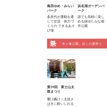
島田ゆめ・みらい
浜名湖ガーデンパ
パーク
ーク
多世代が運動を通
誰でも気軽に楽し
して交流・体力づ
める緑ゆたかな都
くりの できるあそ
市公園
び場
「水ヶ塚公園」近くの夏祭り
第39回 富士山太
鼓まつり
響け轟け！太鼓さ
ばきに酔いしれる