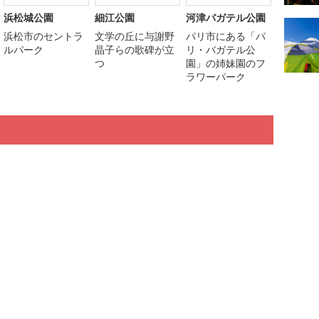
浜松城公園
細江公園
河津バガテル公園
浜松市のセントラ
文学の丘に与謝野
パリ市にある「パ
ルパーク
晶子らの歌碑が立
リ・バガテル公
つ
園」の姉妹園のフ
ラワーパーク