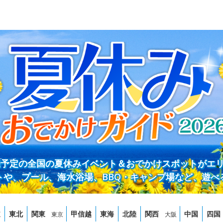
開催予定の全国の夏休みイベント＆おでかけスポットがエ
トや、プール、海水浴場、BBQ・キャンプ場など、遊べ
道
東北
関東
甲信越
東海
北陸
関西
中国
四国
東京
大阪