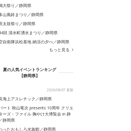
嶋大祭り／静岡県
多山風鈴まつり／静岡県
田太鼓祭り／静岡県
44回 清水町湧水まつり／静岡県
空自衛隊浜松基地 納涼の夕べ／静岡県
もっと見る
夏の人気イベントランキング
【静岡県】
2026/08/07 更新
良海上アスレチック／静岡県
バート 秋山竜次 presents 10周年 クリエ
ターズ・ファイル 胸やけ大博覧会 in 静
／静岡県
わったおもしろ水族館／静岡県