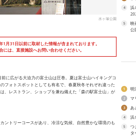
浜
4
2
水ヶ塚公園
映
5
る
公
6年1月31日以前に取材した情報が含まれております。
合には、直接施設へお問い合わせください。
。目前に広がる大迫力の富士山は圧巻。夏は富士山ハイキングコ
山のフォトスポットとしても有名で、春夏秋冬それぞれ違った
明
1
には、レストラン、ショップを兼ね備えた「森の駅富士山」が
マ
2
あ
3
浜
4
スカントリーコースがあり、冷涼な気候、自然豊かな環境のも
つ
5
タ