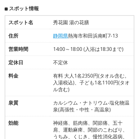
スポット情報
スポット名
秀花園 湯の花膳
住所
静岡県
熱海市和田浜南町7-13
営業時間
14:00～18:00 (入浴は18:30まで)
定休日
不定休
料金
有料 大人1名2350円(タオル含む。
入湯税込)、子ども1名1100円(タオ
ル含む)
泉質
カルシウム・ナトリウム-塩化物温
泉(高張性・中性・高温泉)
効能
神経痛、筋肉痛、関節痛、五十
肩、運動麻痺、関節のこわばり、
うちみ、くじき、慢性消化器病、