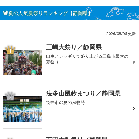
夏の人気夏祭りランキング【静岡県】
2026/08/06 更新
三嶋大祭り／静岡県
1
山車とシャギリで盛り上がる三島市最大の
夏祭り
法多山風鈴まつり／静岡県
2
袋井市の夏の風物詩