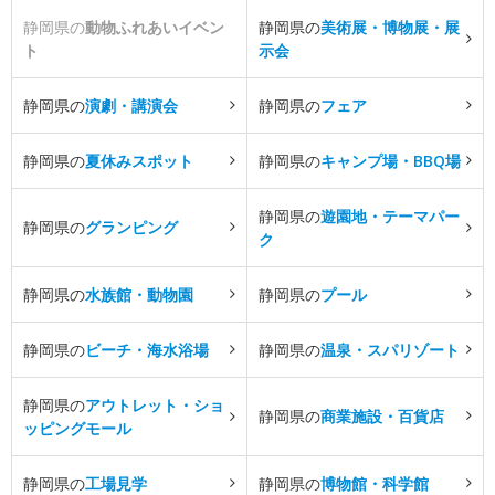
静岡県の
動物ふれあいイベン
静岡県の
美術展・博物展・展
ト
示会
静岡県の
演劇・講演会
静岡県の
フェア
静岡県の
夏休みスポット
静岡県の
キャンプ場・BBQ場
静岡県の
遊園地・テーマパー
静岡県の
グランピング
ク
静岡県の
水族館・動物園
静岡県の
プール
静岡県の
ビーチ・海水浴場
静岡県の
温泉・スパリゾート
静岡県の
アウトレット・ショ
静岡県の
商業施設・百貨店
ッピングモール
静岡県の
工場見学
静岡県の
博物館・科学館