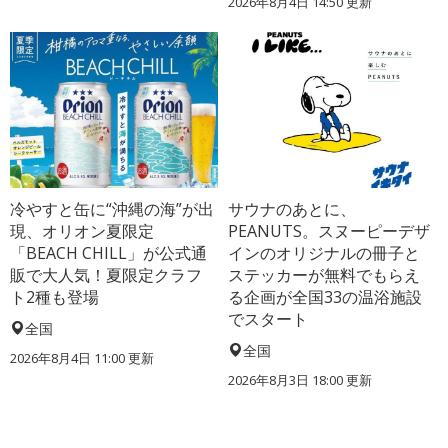
2026年8月4日 14:50
更新
冷やすと缶に“沖縄の海”が出
サウナのあとに、
現、オリオン夏限定
PEANUTS。スヌーピーデザ
「BEACH CHILL」が公式通
インのオリジナルの冊子と
販で大人気！夏限定クラフ
ステッカーが無料でもらえ
ト2種も登場
る企画が全国33の温浴施設
でスタート
全国
全国
2026年8月4日 11:00
更新
2026年8月3日 18:00
更新