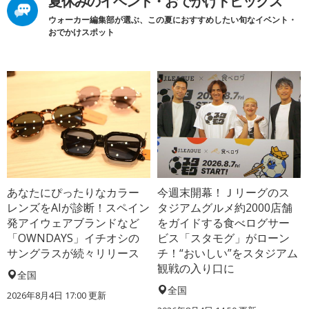
夏休みのイベント・おでかけトピックス
ウォーカー編集部が選ぶ、この夏におすすめしたい旬なイベント・
おでかけスポット
あなたにぴったりなカラー
今週末開幕！Ｊリーグのス
レンズをAIが診断！スペイン
タジアムグルメ約2000店舗
発アイウェアブランドなど
をガイドする食べログサー
「OWNDAYS」イチオシの
ビス「スタモグ」がローン
サングラスが続々リリース
チ！“おいしい”をスタジアム
観戦の入り口に
全国
全国
2026年8月4日 17:00
更新