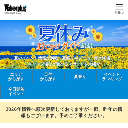
MENU
夏のイベント情報が満載！夏祭りやプール、海水浴場、
キャンプ場など遊べるスポットを大紹介
エリア
日付
イベント
夏祭り
から探す
から探す
ランキング
今日開催
イベント
2026年情報へ順次更新しておりますが一部、昨年の情
報もございます。予めご了承ください。