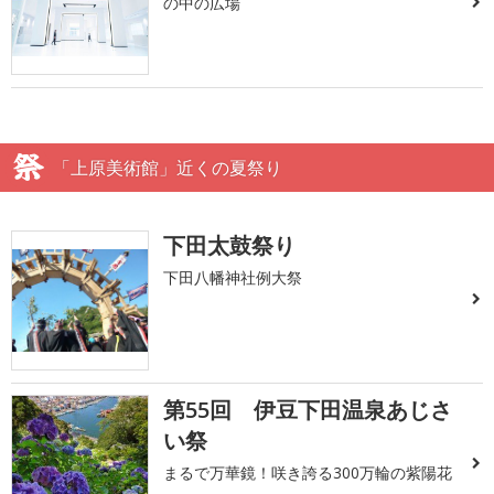
の中の広場
「上原美術館」近くの夏祭り
下田太鼓祭り
下田八幡神社例大祭
第55回 伊豆下田温泉あじさ
い祭
まるで万華鏡！咲き誇る300万輪の紫陽花