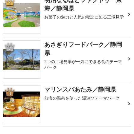
1
海／静岡県
お菓子の魅力と人気の秘訣に迫る工場見学
あさぎりフードパーク／静岡
2
県
5つの工場見学が一気にできる食のテーマ
パーク
マリンスパあたみ／静岡県
3
熱海の温泉を使った湯遊びテーマパーク