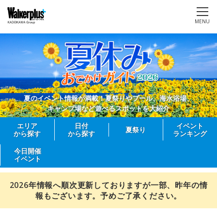
MENU
夏のイベント情報が満載！夏祭りやプール、海水浴場、
キャンプ場など遊べるスポットを大紹介
エリア
日付
イベント
夏祭り
から探す
から探す
ランキング
今日開催
イベント
2026年情報へ順次更新しておりますが一部、昨年の情
報もございます。予めご了承ください。