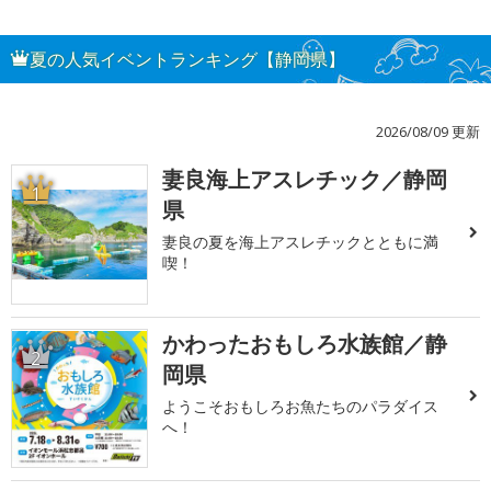
夏の人気イベントランキング【静岡県】
2026/08/09 更新
妻良海上アスレチック／静岡
1
県
妻良の夏を海上アスレチックとともに満
喫！
かわったおもしろ水族館／静
2
岡県
ようこそおもしろお魚たちのパラダイス
へ！