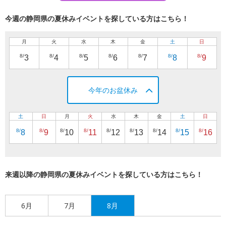
今週の静岡県の夏休みイベントを探している方はこちら！
月
火
水
木
金
土
日
8/
8/
8/
8/
8/
8/
8/
3
4
5
6
7
8
9
今年のお盆休み
土
日
月
火
水
木
金
土
日
8/
8/
8/
8/
8/
8/
8/
8/
8/
8
9
10
11
12
13
14
15
16
来週以降の静岡県の夏休みイベントを探している方はこちら！
6月
7月
8月