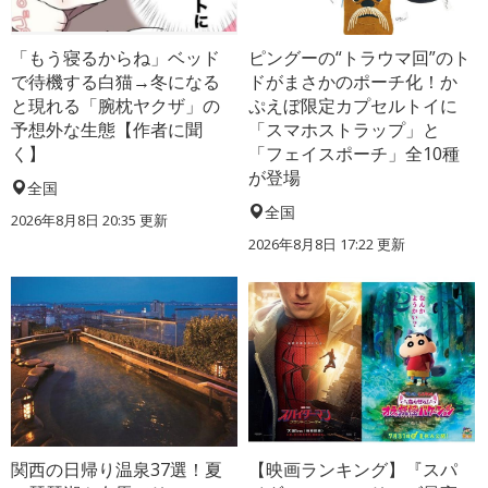
「もう寝るからね」ベッド
ピングーの“トラウマ回”のト
で待機する白猫→冬になる
ドがまさかのポーチ化！か
と現れる「腕枕ヤクザ」の
ぷえぼ限定カプセルトイに
予想外な生態【作者に聞
「スマホストラップ」と
く】
「フェイスポーチ」全10種
が登場
全国
全国
2026年8月8日 20:35
更新
2026年8月8日 17:22
更新
関西の日帰り温泉37選！夏
【映画ランキング】『スパ