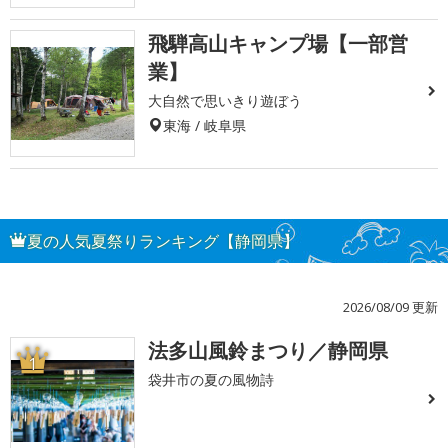
飛騨高山キャンプ場【一部営
業】
大自然で思いきり遊ぼう
東海 / 岐阜県
夏の人気夏祭りランキング【静岡県】
2026/08/09 更新
法多山風鈴まつり／静岡県
1
袋井市の夏の風物詩