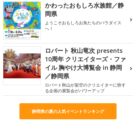
かわったおもしろ水族館／静
2
岡県
ようこそおもしろお魚たちのパラダイス
へ！
ロバート 秋山竜次 presents
3
10周年 クリエイターズ・ファ
イル 胸やけ大博覧会 in 静岡
／静岡県
ロバート秋山が架空のクリエイターに扮す
る企画の展覧会がパワーアップ
静岡県の夏の人気イベントランキング