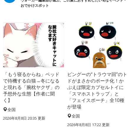
ウォーカー編集部が選ぶ、この夏におすすめしたい旬なイベント・
おでかけスポット
「もう寝るからね」ベッド
ピングーの“トラウマ回”のト
で待機する白猫→冬になる
ドがまさかのポーチ化！か
と現れる「腕枕ヤクザ」の
ぷえぼ限定カプセルトイに
予想外な生態【作者に聞
「スマホストラップ」と
く】
「フェイスポーチ」全10種
が登場
全国
全国
2026年8月8日 20:35
更新
2026年8月8日 17:22
更新