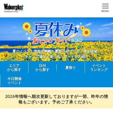
MENU
夏のイベント情報が満載！夏祭りやプール、海水浴場、
キャンプ場など遊べるスポットを大紹介
エリア
日付
イベント
夏祭り
から探す
から探す
ランキング
今日開催
イベント
2026年情報へ順次更新しておりますが一部、昨年の情
報もございます。予めご了承ください。