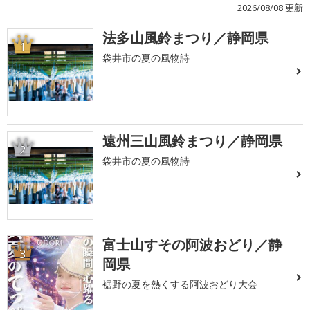
2026/08/08 更新
法多山風鈴まつり／静岡県
1
袋井市の夏の風物詩
遠州三山風鈴まつり／静岡県
2
袋井市の夏の風物詩
富士山すその阿波おどり／静
3
岡県
裾野の夏を熱くする阿波おどり大会