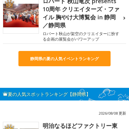
ロバート 秋山竜次 presents
3
10周年 クリエイターズ・ファ
イル 胸やけ大博覧会 in 静岡
／静岡県
ロバート秋山が架空のクリエイターに扮す
る企画の展覧会がパワーアップ
静岡県の夏の人気イベントランキング
夏の人気スポットランキング【静岡県】
2026/08/08 更新
明治なるほどファクトリー東