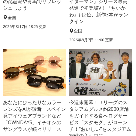
の琵琶湖や有馬でリフレッ
イダーマン』シリーズ最高
シュしよう
発進で初登場V！『ちいか
わ』は2位、新作3本がラン
全国
クイン
2026年8月7日 18:25
更新
全国
2026年8月7日 11:00
更新
あなたにぴったりなカラー
今週末開幕！Ｊリーグのス
レンズをAIが診断！スペイン
タジアムグルメ約2000店舗
発アイウェアブランドなど
をガイドする食べログサー
「OWNDAYS」イチオシの
ビス「スタモグ」がローン
サングラスが続々リリース
チ！“おいしい”をスタジアム
観戦の入り口に