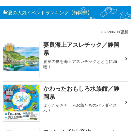
夏の人気イベントランキング【静岡県】
2026/08/08 更新
妻良海上アスレチック／静岡
1
県
妻良の夏を海上アスレチックとともに満
喫！
かわったおもしろ水族館／静
2
岡県
ようこそおもしろお魚たちのパラダイス
へ！