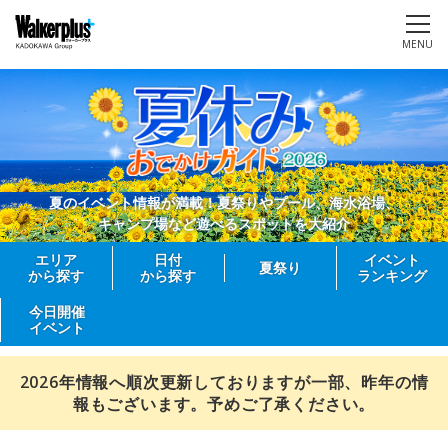
MENU
夏のイベント情報が満載！夏祭りやプール、海水浴場、
キャンプ場など遊べるスポットを大紹介
エリア
日付
イベント
夏祭り
から探す
から探す
ランキング
今日開催
イベント
2026年情報へ順次更新しておりますが一部、昨年の情
報もございます。予めご了承ください。