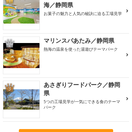
1
海／静岡県
お菓子の魅力と人気の秘訣に迫る工場見学
マリンスパあたみ／静岡県
2
熱海の温泉を使った湯遊びテーマパーク
あさぎりフードパーク／静岡
3
県
5つの工場見学が一気にできる食のテーマ
パーク