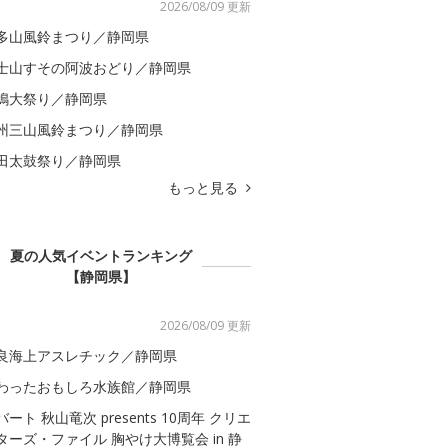
2026/08/09 更新
多山風鈴まつり／静岡県
士山すその阿波おどり／静岡県
嶋大祭り／静岡県
州三山風鈴まつり／静岡県
田太鼓祭り／静岡県
もっと見る
夏の人気イベントランキング
【静岡県】
2026/08/09 更新
良海上アスレチック／静岡県
わったおもしろ水族館／静岡県
バート 秋山竜次 presents 10周年 クリエ
ターズ・ファイル 胸やけ大博覧会 in 静