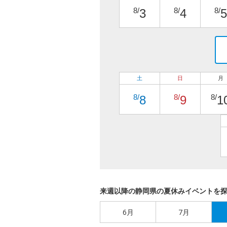
8/
8/
8/
3
4
5
土
日
月
8/
8/
8/
8
9
1
来週以降の静岡県の夏休みイベントを
6月
7月