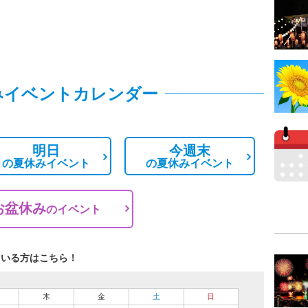
みイベントカレンダー
明日
今週末
の
夏休みイベント
の
夏休みイベント
お盆休み
の
イベント
ている方はこちら！
木
金
土
日