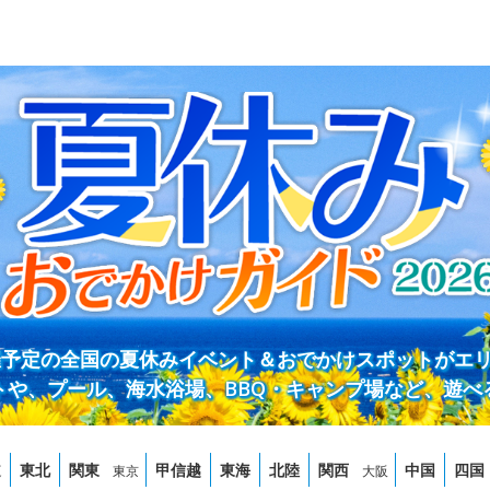
開催予定の全国の夏休みイベント＆おでかけスポットがエ
トや、プール、海水浴場、BBQ・キャンプ場など、遊べ
道
東北
関東
甲信越
東海
北陸
関西
中国
四国
東京
大阪