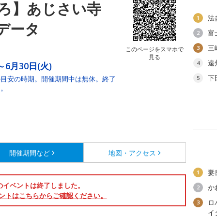
ろ】あじさい寺
法
1
データ
富
2
三
3
このページをスマホで
見る
遠
4
～6月30日(火)
下
の目安の時期。開催期間中は無休。終了
5
り。
開催期間など
地図・アクセス
妻
1
のイベントは終了しました。
か
2
ントはこちらからご確認ください。
ロ
3
イ