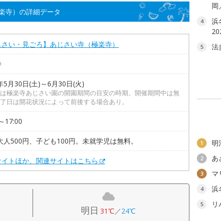
岡
楽寺）の詳細データ
浜
4
2
じさい・見ごろ】あじさい寺（極楽寺）
法
5
寺
年5月30日(土)～6月30日(火)
は極楽寺あじさい園の開園期間の目安の時期。開催期間中は無
了日は開花状況によって前後する場合あり。
～17:00
大人500円、子ども100円。未就学児は無料。
明
1
あ
2
サイトほか、関連サイトはこちら
マ
3
浜
4
リ
5
明日
31℃
／
24℃