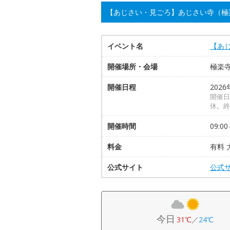
【あじさい・見ごろ】あじさい寺（極
イベント名
【あ
開催場所・会場
極楽
開催日程
2026
開催日
休。終
開催時間
09:00
料金
有料 
公式サイト
公式
今日
31℃
／
24℃