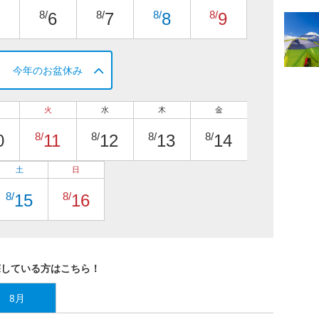
8/
8/
8/
8/
6
7
8
9
今年のお盆休み
火
水
木
金
8/
8/
8/
8/
0
11
12
13
14
土
日
8/
8/
15
16
探している方はこちら！
8月