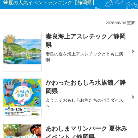
夏の人気イベントランキング【静岡県】
2026/08/06 更新
妻良海上アスレチック／静岡
1
県
妻良の夏を海上アスレチックとともに満
喫！
かわったおもしろ水族館／静
2
岡県
ようこそおもしろお魚たちのパラダイス
へ！
あわしまマリンパーク 夏休み
3
イベント／静岡県