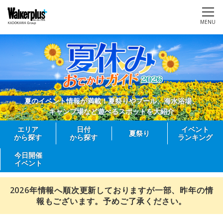
MENU
夏のイベント情報が満載！夏祭りやプール、海水浴場、
キャンプ場など遊べるスポットを大紹介
エリア
日付
イベント
夏祭り
から探す
から探す
ランキング
今日開催
イベント
2026年情報へ順次更新しておりますが一部、昨年の情
報もございます。予めご了承ください。