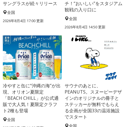
サングラスが続々リリース
チ！“おいしい”をスタジアム
観戦の入り口に
全国
全国
2026年8月4日 17:00
更新
2026年8月4日 14:50
更新
冷やすと缶に“沖縄の海”が出
サウナのあとに、
現、オリオン夏限定
PEANUTS。スヌーピーデザ
「BEACH CHILL」が公式通
インのオリジナルの冊子と
販で大人気！夏限定クラフ
ステッカーが無料でもらえ
ト2種も登場
る企画が全国33の温浴施設
でスタート
全国
全国