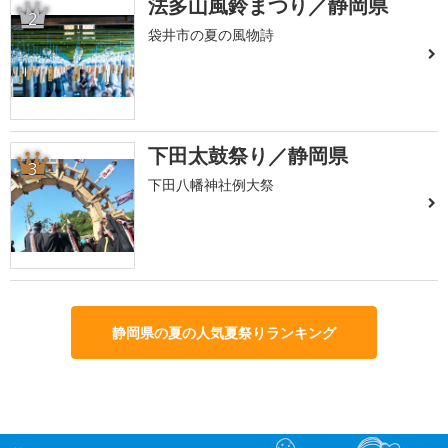
法多山風鈴まつり／静岡県
2
袋井市の夏の風物詩
下田太鼓祭り／静岡県
3
下田八幡神社例大祭
静岡県の夏の人気夏祭りランキング