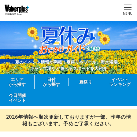
MENU
夏のイベント情報が満載！夏祭りやプール、海水浴場、
キャンプ場など遊べるスポットを大紹介
エリア
日付
イベント
夏祭り
から探す
から探す
ランキング
今日開催
イベント
2026年情報へ順次更新しておりますが一部、昨年の情
報もございます。予めご了承ください。