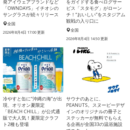
発アイウェアブランドなど
をガイドする食べログサー
「OWNDAYS」イチオシの
ビス「スタモグ」がローン
サングラスが続々リリース
チ！“おいしい”をスタジアム
観戦の入り口に
全国
全国
2026年8月4日 17:00
更新
2026年8月4日 14:50
更新
冷やすと缶に“沖縄の海”が出
サウナのあとに、
現、オリオン夏限定
PEANUTS。スヌーピーデザ
「BEACH CHILL」が公式通
インのオリジナルの冊子と
販で大人気！夏限定クラフ
ステッカーが無料でもらえ
ト2種も登場
る企画が全国33の温浴施設