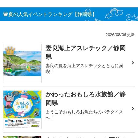
夏の人気イベントランキング【静岡県】
2026/08/06 更新
妻良海上アスレチック／静岡
1
県
妻良の夏を海上アスレチックとともに満
喫！
かわったおもしろ水族館／静
2
岡県
ようこそおもしろお魚たちのパラダイス
へ！