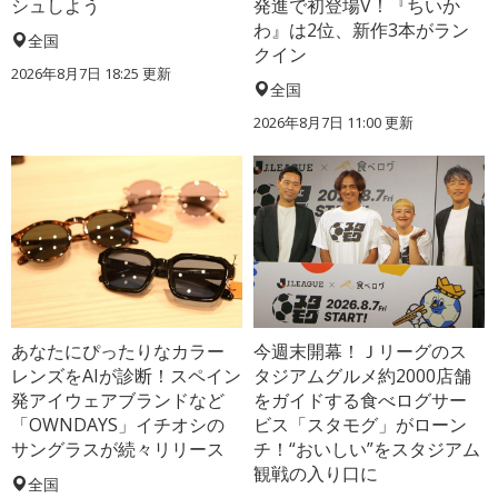
シュしよう
発進で初登場V！『ちいか
わ』は2位、新作3本がラン
全国
クイン
2026年8月7日 18:25
更新
全国
2026年8月7日 11:00
更新
あなたにぴったりなカラー
今週末開幕！Ｊリーグのス
レンズをAIが診断！スペイン
タジアムグルメ約2000店舗
発アイウェアブランドなど
をガイドする食べログサー
「OWNDAYS」イチオシの
ビス「スタモグ」がローン
サングラスが続々リリース
チ！“おいしい”をスタジアム
観戦の入り口に
全国