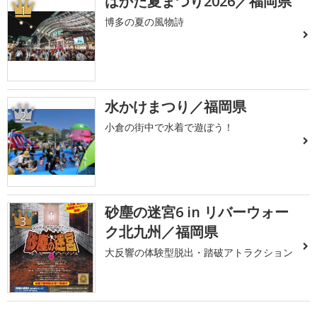
はかた夏まつり2026／福岡県
1
博多の夏の風物詩
水かけまつり／福岡県
2
小倉の街中で水着で遊ぼう！
砂塵の迷宮6 in リバーウォー
3
ク北九州／福岡県
大反響の体験型脱出・踏破アトラクション