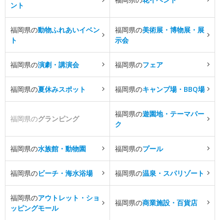
ント
福岡県の
動物ふれあいイベン
福岡県の
美術展・博物展・展
ト
示会
福岡県の
演劇・講演会
福岡県の
フェア
福岡県の
夏休みスポット
福岡県の
キャンプ場・BBQ場
福岡県の
遊園地・テーマパー
福岡県の
グランピング
ク
福岡県の
水族館・動物園
福岡県の
プール
福岡県の
ビーチ・海水浴場
福岡県の
温泉・スパリゾート
福岡県の
アウトレット・ショ
福岡県の
商業施設・百貨店
ッピングモール