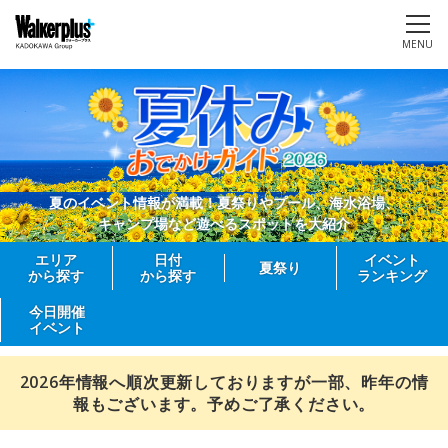
MENU
夏のイベント情報が満載！夏祭りやプール、海水浴場、
キャンプ場など遊べるスポットを大紹介
エリア
日付
イベント
夏祭り
から探す
から探す
ランキング
今日開催
イベント
2026年情報へ順次更新しておりますが一部、昨年の情
報もございます。予めご了承ください。