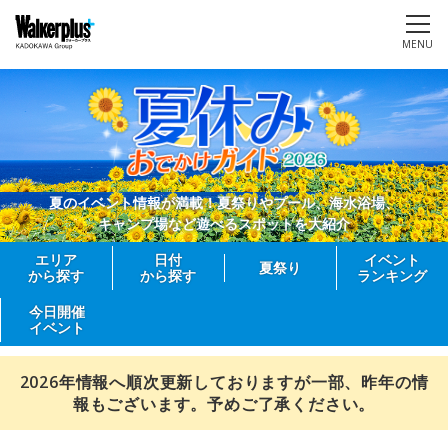
MENU
夏のイベント情報が満載！夏祭りやプール、海水浴場、
キャンプ場など遊べるスポットを大紹介
エリア
日付
イベント
夏祭り
から探す
から探す
ランキング
今日開催
イベント
2026年情報へ順次更新しておりますが一部、昨年の情
報もございます。予めご了承ください。