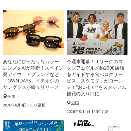
あなたにぴったりなカラー
今週末開幕！Ｊリーグのス
レンズをAIが診断！スペイン
タジアムグルメ約2000店舗
発アイウェアブランドなど
をガイドする食べログサー
「OWNDAYS」イチオシの
ビス「スタモグ」がローン
サングラスが続々リリース
チ！“おいしい”をスタジアム
観戦の入り口に
全国
全国
2026年8月4日 17:00
更新
2026年8月4日 14:50
更新