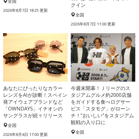
全国
クイン
2026年8月7日 18:25
更新
全国
2026年8月7日 11:00
更新
あなたにぴったりなカラー
今週末開幕！Ｊリーグのス
レンズをAIが診断！スペイン
タジアムグルメ約2000店舗
発アイウェアブランドなど
をガイドする食べログサー
「OWNDAYS」イチオシの
ビス「スタモグ」がローン
サングラスが続々リリース
チ！“おいしい”をスタジアム
観戦の入り口に
全国
全国
2026年8月4日 17:00
更新