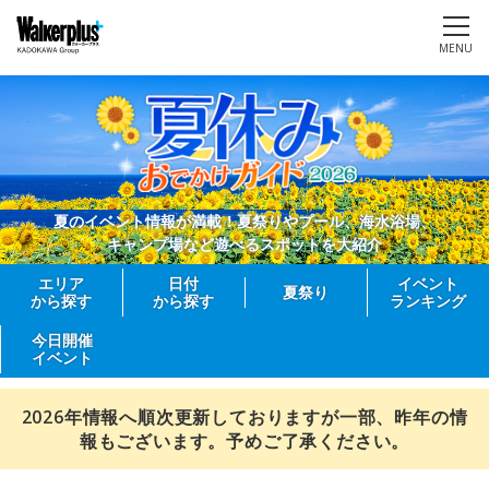
MENU
夏のイベント情報が満載！夏祭りやプール、海水浴場、
キャンプ場など遊べるスポットを大紹介
エリア
日付
イベント
夏祭り
から探す
から探す
ランキング
今日開催
イベント
2026年情報へ順次更新しておりますが一部、昨年の情
報もございます。予めご了承ください。