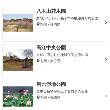
八木山花木園
鮮やかな花々が魅了する眺望良好な公園
九州 / 福岡県
高江中央公園
自然に囲まれた地域住民交流の場
九州 / 大分県
唐比湿地公園
貴重な植物が生息する自然の宝庫
九州 / 長崎県