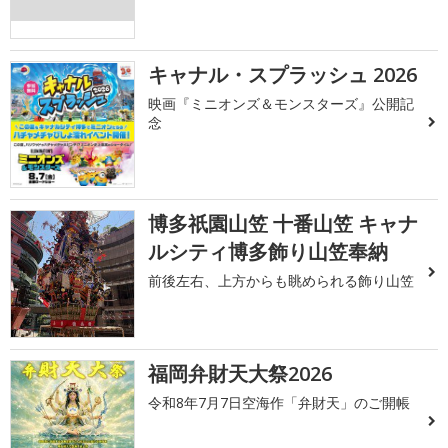
キャナル・スプラッシュ 2026
映画『ミニオンズ＆モンスターズ』公開記
念
博多祇園山笠 十番山笠 キャナ
ルシティ博多飾り山笠奉納
前後左右、上方からも眺められる飾り山笠
福岡弁財天大祭2026
令和8年7月7日空海作「弁財天」のご開帳