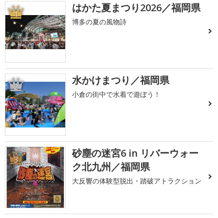
はかた夏まつり2026／福岡県
1
博多の夏の風物詩
水かけまつり／福岡県
2
小倉の街中で水着で遊ぼう！
砂塵の迷宮6 in リバーウォー
3
ク北九州／福岡県
大反響の体験型脱出・踏破アトラクション