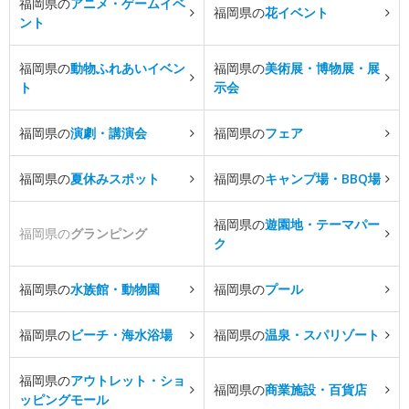
福岡県の
アニメ・ゲームイベ
福岡県の
花イベント
ント
福岡県の
動物ふれあいイベン
福岡県の
美術展・博物展・展
ト
示会
福岡県の
演劇・講演会
福岡県の
フェア
福岡県の
夏休みスポット
福岡県の
キャンプ場・BBQ場
福岡県の
遊園地・テーマパー
福岡県の
グランピング
ク
福岡県の
水族館・動物園
福岡県の
プール
福岡県の
ビーチ・海水浴場
福岡県の
温泉・スパリゾート
福岡県の
アウトレット・ショ
福岡県の
商業施設・百貨店
ッピングモール