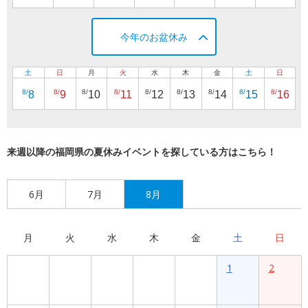
今年のお盆休み
土
日
月
火
水
木
金
土
日
8/
8/
8/
8/
8/
8/
8/
8/
8/
8
9
10
11
12
13
14
15
16
来週以降の福岡県の夏休みイベントを探している方はこちら！
6月
7月
8月
月
火
水
木
金
土
日
1
2