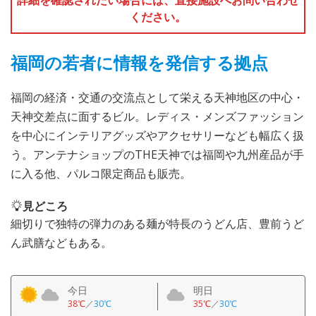
ください。
福岡の若者に情報を発信する拠点
福岡の経済・交通の交流点として栄える天神地区の中心・
天神交差点に面するビル。レディス・メンズファッション
を中心にインテリアグッズやアクセサリーなども幅広く扱
う。アンテナショップのTHE天神では福岡や九州産品が手
に入る他、パルコ限定商品も販売。
見どころ
細切りで独特の弾力のある麺が特長のうどん店、豊前うど
ん武膳などもある。
今日
明日
38℃
／
30℃
35℃
／
30℃