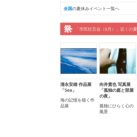
全国
の夏休みイベント一覧へ
「市民狂言会（6月）」近くの
清永安雄 作品展
向井貴也 写真展
「Sea」
「孤独の庭と部屋
の夜」
海の記憶を描く作
品展
孤独にひらく心の
風景