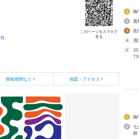
）
御
1
貴
2
佐
3
このページをスマホで
見る
0分。
清
4
2
5
T
開催期間など
地図・アクセス
御
1
七
2
府