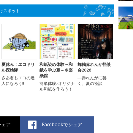
けスポット
夏休み！エコドリ
和紙染め体験～和
舞鶴赤れんが怪談
ル探検隊
紙を学ぶ夏～＠楽
会2026
紙舘
さあ君もエコの達
―赤れんがに響
人になろう!!
簡単体験♪オリジナ
く、夏の怪談―
ル和紙を作ろう！
でシェア
Facebookでシェア