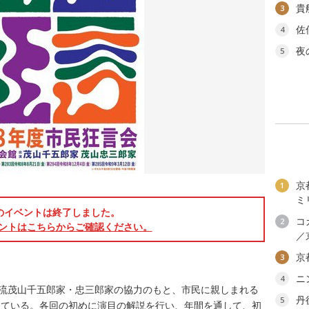
貴
3
佐
4
夜
5
京
1
ミ
のイベントは終了しました。
コ
2
ントはこちらからご確認ください。
／
京
3
ニ
4
蔵流茂山千五郎家・忠三郎家の協力のもと、市民に親しまれる
丹
5
している。各回の初めに演目の解説を行い、年間を通して、初