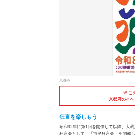
京都市
※ こ
京都府のイベ
狂言を楽しもう
昭和32年に第1回を開催して以降、大
狂言会として、「市民狂言会」を開催