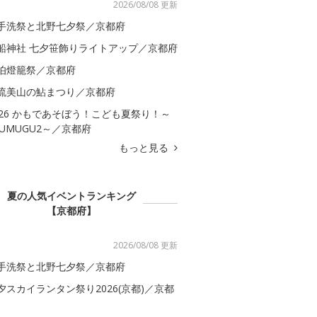
2026/08/08 更新
手洗祭と北野七夕祭／京都府
船神社 七夕笹飾りライトアップ／京都府
伯燈籠祭／京都府
流美山の鮎まつり／京都府
026 かもであそぼう！こども夏祭り！～
SUMUGU2～／京都府
もっと見る
夏の人気イベントランキング
【京都府】
2026/08/08 更新
手洗祭と北野七夕祭／京都府
夕スカイランタン祭り2026(京都)／京都