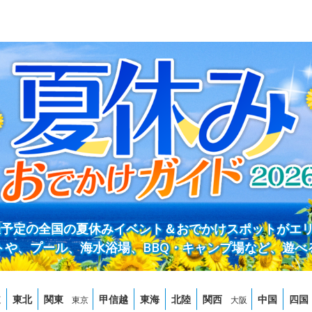
開催予定の全国の夏休みイベント＆おでかけスポットがエ
トや、プール、海水浴場、BBQ・キャンプ場など、遊べ
道
東北
関東
甲信越
東海
北陸
関西
中国
四国
東京
大阪