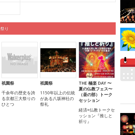
夏祭り
祇園祭
祇園祭
THE 極楽 DAY 〜
夏の仏教フェス〜
千余年の歴史を誇
1150年以上の伝統
（昼の部）トーク
る京都三大祭りの
がある八坂神社の
セッション
ひとつ
祭礼
経済×仏教トークセ
ッション『推しと
祈り』