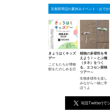
京都府周辺の夏休みイベント・おでか
きょうはくキッズ
植物の多様性を考
デー
えよう！～とぶ種
（タネ）をつく
こどもたちが博物
る、エコセン探検
館をたのしめる日
ツアー～
生物多様性を楽し
みながら一緒に学
ぼうよ
X(旧Twitter)