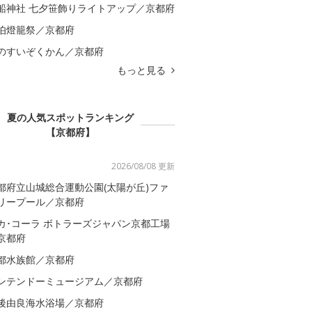
船神社 七夕笹飾りライトアップ／京都府
伯燈籠祭／京都府
のすいぞくかん／京都府
もっと見る
夏の人気スポットランキング
【京都府】
2026/08/08 更新
都府立山城総合運動公園(太陽が丘)ファ
リープール／京都府
カ･コーラ ボトラーズジャパン京都工場
京都府
都水族館／京都府
ンテンドーミュージアム／京都府
後由良海水浴場／京都府