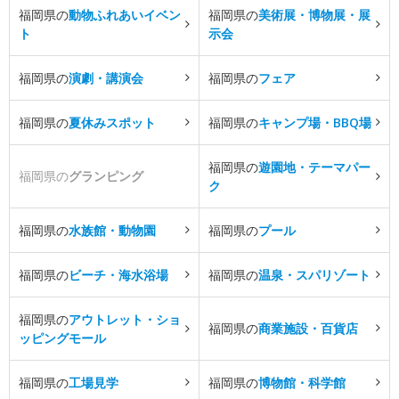
福岡県の
動物ふれあいイベン
福岡県の
美術展・博物展・展
ト
示会
福岡県の
演劇・講演会
福岡県の
フェア
福岡県の
夏休みスポット
福岡県の
キャンプ場・BBQ場
福岡県の
遊園地・テーマパー
福岡県の
グランピング
ク
福岡県の
水族館・動物園
福岡県の
プール
福岡県の
ビーチ・海水浴場
福岡県の
温泉・スパリゾート
福岡県の
アウトレット・ショ
福岡県の
商業施設・百貨店
ッピングモール
福岡県の
工場見学
福岡県の
博物館・科学館