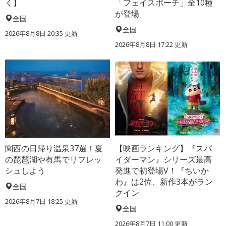
く】
「フェイスポーチ」全10種
が登場
全国
全国
2026年8月8日 20:35
更新
2026年8月8日 17:22
更新
関西の日帰り温泉37選！夏
【映画ランキング】『スパ
の琵琶湖や有馬でリフレッ
イダーマン』シリーズ最高
シュしよう
発進で初登場V！『ちいか
わ』は2位、新作3本がラン
全国
クイン
2026年8月7日 18:25
更新
全国
2026年8月7日 11:00
更新