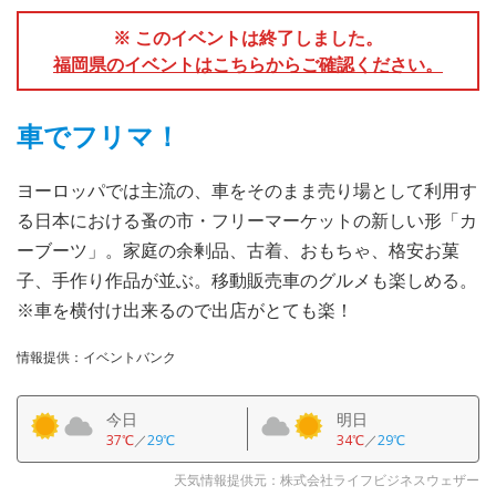
※ このイベントは終了しました。
福岡県のイベントはこちらからご確認ください。
車でフリマ！
ヨーロッパでは主流の、車をそのまま売り場として利用す
る日本における蚤の市・フリーマーケットの新しい形「カ
ーブーツ」。家庭の余剰品、古着、おもちゃ、格安お菓
子、手作り作品が並ぶ。移動販売車のグルメも楽しめる。
※車を横付け出来るので出店がとても楽！
情報提供：イベントバンク
今日
明日
37℃
／
29℃
34℃
／
29℃
天気情報提供元：株式会社ライフビジネスウェザー