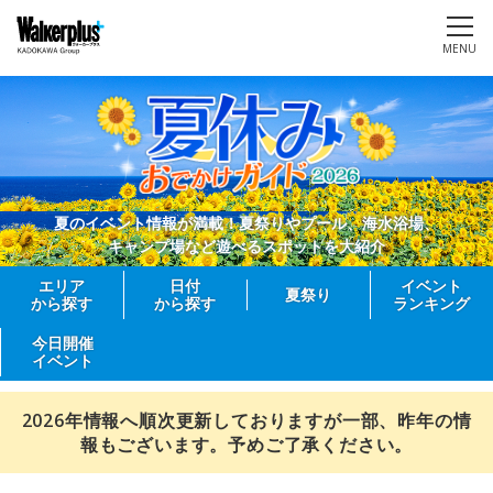
MENU
夏のイベント情報が満載！夏祭りやプール、海水浴場、
キャンプ場など遊べるスポットを大紹介
エリア
日付
イベント
夏祭り
から探す
から探す
ランキング
今日開催
イベント
2026年情報へ順次更新しておりますが一部、昨年の情
報もございます。予めご了承ください。