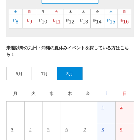
土
日
月
火
水
木
金
土
日
8/
8/
8/
8/
8/
8/
8/
8/
8/
8
9
10
11
12
13
14
15
16
来週以降の九州・沖縄の夏休みイベントを探している方はこち
ら！
6月
7月
8月
月
火
水
木
金
土
日
1
2
3
4
5
6
7
8
9