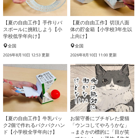
【夏の自由工作】手作りバ
【夏の自由工作】切頂八面
スボールに挑戦しよう【小
体の貯金箱【小学校3年生以
学校低学年向け】
上向け】
全国
全国
2026年8月10日 12:53
更新
2026年8月10日 11:00
更新
【夏の自由工作】牛乳パッ
お留守番にブチギレた愛猫
ク2個で作れるパクパクハン
「ウンコしてやろうかな」
ド【小学校全学年向け】
→まさかの標的に「目が笑