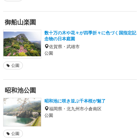
御船山楽園
数十万の木や花々が四季折々に色づく国指定記
念物の日本庭園
佐賀県・武雄市
公園
公園
昭和池公園
昭和池に咲き並ぶ千本桜が魅了
福岡県・北九州市小倉南区
公園
公園