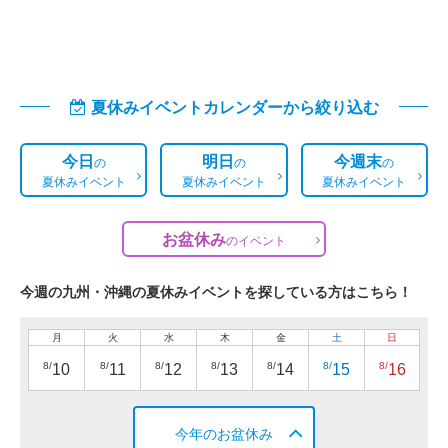
夏休みイベントカレンダーから絞り込む
今日
明日
今週末
の
の
の
夏休みイベント
夏休みイベント
夏休みイベント
お盆休み
の
イベント
今週の九州・沖縄の夏休みイベントを探している方はこちら！
月
火
水
木
金
土
日
8/
8/
8/
8/
8/
8/
8/
10
11
12
13
14
15
16
今年のお盆休み