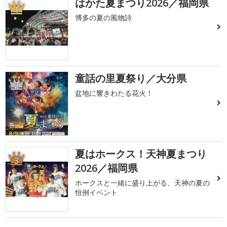
はかた夏まつり2026／福岡県
1
博多の夏の風物詩
童話の里夏祭り／大分県
2
盆地に響きわたる花火！
夏はホークス！天神夏まつり
3
2026／福岡県
ホークスと一緒に盛り上がる、天神の夏の
恒例イベント