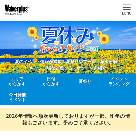
MENU
夏のイベント情報が満載！夏祭りやプール、海水浴場、
キャンプ場など遊べるスポットを大紹介
エリア
日付
イベント
夏祭り
から探す
から探す
ランキング
今日開催
イベント
2026年情報へ順次更新しておりますが一部、昨年の情
報もございます。予めご了承ください。