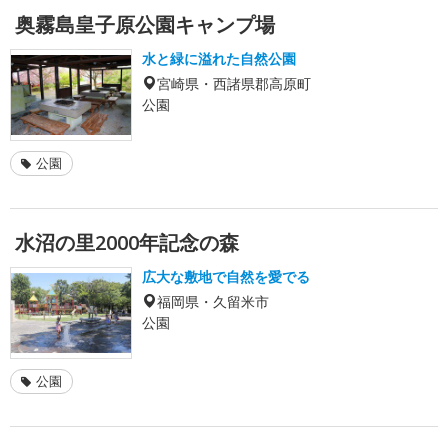
奥霧島皇子原公園キャンプ場
水と緑に溢れた自然公園
宮崎県・西諸県郡高原町
公園
公園
水沼の里2000年記念の森
広大な敷地で自然を愛でる
福岡県・久留米市
公園
公園